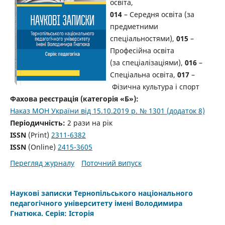
освіта,
014
– Середня освіта (за
предметними
спеціальностями),
015
–
Професійна освіта
(за спеціалізаціями),
016
–
Спеціальна освіта,
017
–
Фізична культура і спорт
Фахова реєстрація (категорія «Б»):
Наказ МОН України від 15.10.2019 р. № 1301 (додаток 8)
Періодичність:
2 рази на рік
ISSN
(Print)
2311-6382
ISSN
(Online)
2415-3605
Перегляд журналу
Поточний випуск
Наукові записки Тернопільського національного
педагогічного університету імені Володимира
Гнатюка. Серія: Історія