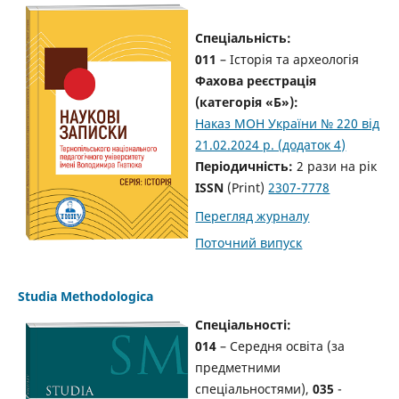
Спеціальність:
011
– Історія та археологія
Фахова реєстрація
(категорія «Б»):
Наказ МОН України № 220 від
21.02.2024 р. (додаток 4)
Періодичність:
2 рази на рік
ISSN
(Print)
2307-7778
Перегляд журналу
Поточний випуск
Studia Methodologica
Спеціальності:
014
– Середня освіта (за
предметними
спеціальностями),
035
-