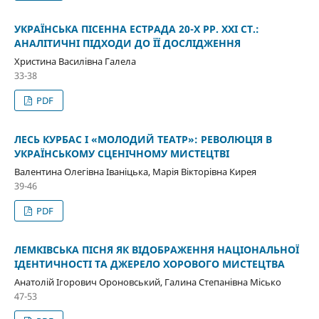
УКРАЇНСЬКА ПІСЕННА ЕСТРАДА 20-Х РР. ХХІ СТ.:
АНАЛІТИЧНІ ПІДХОДИ ДО ЇЇ ДОСЛІДЖЕННЯ
Христина Василівна Галела
33-38
PDF
ЛЕСЬ КУРБАС І «МОЛОДИЙ ТЕАТР»: РЕВОЛЮЦІЯ В
УКРАЇНСЬКОМУ СЦЕНІЧНОМУ МИСТЕЦТВІ
Валентина Олегівна Іваніцька, Марія Вікторівна Кирея
39-46
PDF
ЛЕМКІВСЬКА ПІСНЯ ЯК ВІДОБРАЖЕННЯ НАЦІОНАЛЬНОЇ
ІДЕНТИЧНОСТІ ТА ДЖЕРЕЛО ХОРОВОГО МИСТЕЦТВА
Анатолій Ігорович Ороновський, Галина Степанівна Місько
47-53