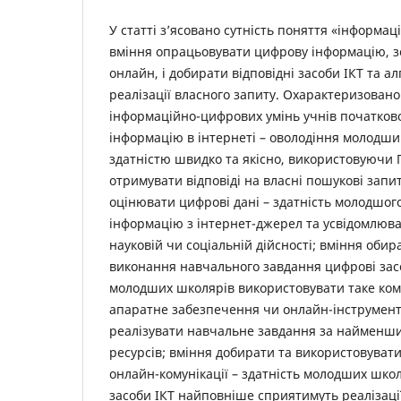
У статті з’ясовано сутність поняття «інформац
вміння опрацьовувати цифрову інформацію, з
онлайн, і добирати відповідні засоби ІКТ та а
реалізації власного запиту. Охарактеризовано
інформаційно-цифрових умінь учнів початков
інформацію в інтернеті – оволодіння молод
здатністю швидко та якісно, використовуючи 
отримувати відповіді на власні пошукові запи
оцінювати цифрові дані – здатність молодшо
інформацію з інтернет-джерел та усвідомлюват
науковій чи соціальній дійсності; вміння обир
виконання навчального завдання цифрові засо
молодших школярів використовувати таке ко
апаратне забезпечення чи онлайн-інструменти
реалізувати навчальне завдання за найменших
ресурсів; вміння добирати та використовуват
онлайн-комунікації – здатність молодших школ
засоби ІКТ найповніше сприятимуть реалізації