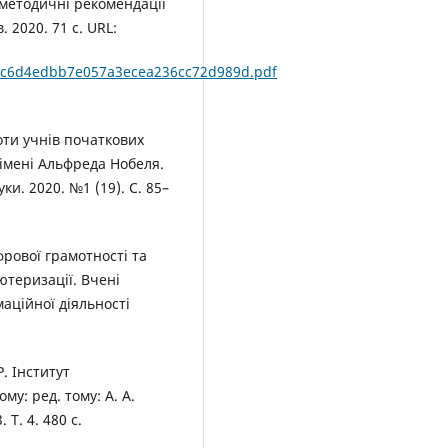
 методичні рекомендації
. 2020. 71 с. URL:
1/4c6d4edbb7e057a3ecea236cc72d989d.pdf
оти учнів початкових
 імені Альфреда Нобеля.
ки. 2020. №1 (19). С. 85–
фрової грамотності та
ютеризації. Вчені
аційної діяльності
. Інститут
ому: ред. тому: А. А.
 Т. 4. 480 с.