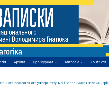
егія
Архіви
Про журнал
Авторам
Контакти
нального педагогічного університету імені Володимира Гнатюка. Серія