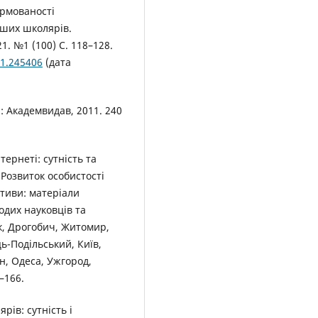
ормованості
дших школярів.
. №1 (100) С. 118–128.
21.245406
(дата
 : Академвидав, 2011. 240
ернеті: сутність та
Розвиток особистості
ктиви: матеріали
одих науковців та
ьк, Дрогобич, Житомир,
ь-Подільський, Київ,
н, Одеса, Ужгород,
–166.
ів: сутність і