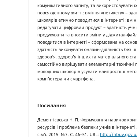
комунікативного запиту, та використовувати ї
повсякденному житті; вміння «нетикету» – зд
школярів етично поводитися в інтернеті; вмі
редагувати цифровий продукт – здатність учн
продукувати та вносити зміни у діджитал-фай
поводитися в інтернеті – сформована на основі
здатність виконувати онлайн-діяльність без ш
здоров’я, здоров’я інших та матеріального ст
самостійно вирішувати елементарні технічні 
молодших школярів усувати найпростіші неточ
комп’ютера чи смартфона.
Посилання
Дементієвська Н. П. Формування навичок кри
ресурсів і проблема безпеки учнів в інтернеті
сім’ї. 2015. №7. С. 46–51. URL:
http://nbuv.gov.