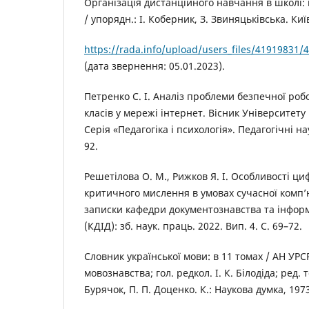
Організація дистанційного навчання в школі:
/ упорядн.: І. Коберник, З. Звиняцьківська. Київ
https://rada.info/upload/users_files/4191983
(дата звернення: 05.01.2023).
Петренко С. І. Аналіз проблеми безпечної роб
класів у мережі інтернет. Вісник Університету
Серія «Педагогіка і психологія». Педагогічні нау
92.
Решетілова О. М., Рижков Я. І. Особливості ци
критичного мислення в умовах сучасної комп’
записки кафедри документознавства та інформ
(КДІД): зб. наук. праць. 2022. Вип. 4. С. 69–72.
Словник української мови: в 11 томах / АН УРСР
мовознавства; гол. редкол. І. К. Білодіда; ред. т
Бурячок, П. П. Доценко. К.: Наукова думка, 1973.