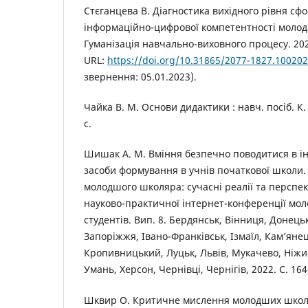
Стєганцева В. Діагностика вихідного рівня сф
інформаційно-цифрової компетентності моло
Гуманізація навчально-виховного процесу. 2021
URL:
https://doi.org/10.31865/2077-1827.10020
звернення: 05.01.2023).
Чайка В. М. Основи дидактики : навч. посіб. К.
с.
Шишак А. М. Вміння безпечно поводитися в інт
засоби формування в учнів початкової школи. 
молодшого школяра: сучасні реалії та перспе
науково-практичної інтернет-конференції мол
студентів. Вип. 8. Бердянськ, Вінниця, Донец
Запоріжжя, Івано-Франківськ, Ізмаїл, Кам’янец
Кропивницький, Луцьк, Львів, Мукачево, Ніжи
Умань, Херсон, Чернівці, Чернігів, 2022. С. 164
Шквир О. Критичне мислення молодших школяр