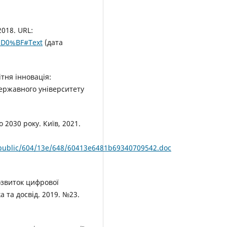
018. URL:
-%D0%BF#Text
(дата
ітня інновація:
ержавного університету
 2030 року. Київ, 2021.
public/604/13e/648/60413e6481b69340709542.doc
озвиток цифрової
а та досвід. 2019. №23.