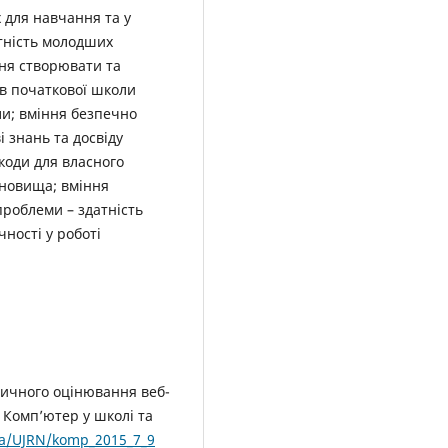
х для навчання та у
атність молодших
ння створювати та
ів початкової школи
ли; вміння безпечно
 знань та досвіду
коди для власного
ановища; вміння
проблеми – здатність
ності у роботі
тичного оцінювання веб-
. Комп’ютер у школі та
ua/UJRN/komp_2015_7_9