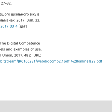
 27–32.
дшого шкільного віку в
льманах. 2017. Вип. 33.
_2017_33_4
(дата
: The Digital Competence
vels and examples of use.
 Union, 2017. 48 p. URL:
ory/bitstream/JRC106281/webdigcomp2.1pdf_%28online%29.pdf