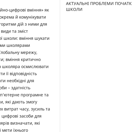
АКТУАЛЬНІ ПРОБЛЕМИ ПОЧАТК
ШКОЛИ
ійно-цифрові вміння» як
окрема й комунікувати
лгоритми дій з ними для
 види та зміст
ої школи: вміння шукати
шими школярами
Глобальну мережу,
ти; вміння критично
го школяра осмислювати
и її відповідність
ати необхідні для
би – здатність
мп’ютерне програмне та
, які дають змогу
 витрат часу, зусиль та
и цифрові засоби для
ярів визначати, які
 мети їхнього