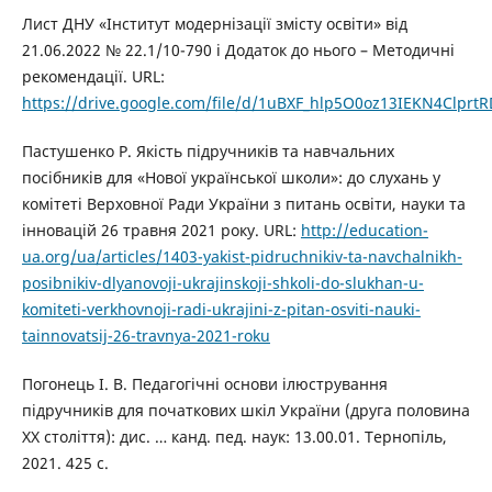
Лист ДНУ «Інститут модернізації змісту освіти» від
21.06.2022 № 22.1/10-790 і Додаток до нього – Методичні
рекомендації. URL:
https://drive.google.com/file/d/1uBXF_hlp5O0oz13IEKN4Clprt
Пастушенко Р. Якість підручників та навчальних
посібників для «Нової української школи»: до слухань у
комітеті Верховної Ради України з питань освіти, науки та
інновацій 26 травня 2021 року. URL:
http://education-
ua.org/ua/articles/1403-yakist-pidruchnikiv-ta-navchalnikh-
posibnikiv-dlyanovoji-ukrajinskoji-shkoli-do-slukhan-u-
komiteti-verkhovnoji-radi-ukrajini-z-pitan-osviti-nauki-
tainnovatsij-26-travnya-2021-roku
Погонець І. В. Педагогічні основи ілюстрування
підручників для початкових шкіл України (друга половина
ХХ століття): дис. … канд. пед. наук: 13.00.01. Тернопіль,
2021. 425 c.