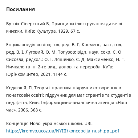
Посилання
Бутнік-Сіверський Б. Принципи ілюстрування дитячої
книжки. Київ: Культура, 1929. 67 с.
Енциклопедія освіти; гол. ред. В. Г. Кремень; заст. гол.
ред. В. І. Луговий, О. М. Топузов; відп. наук. секр. С. О.
Сисоєва; редкол.: О. І. Ляшенко, С. Д. Максименко, Н. Г.
Ничкало та ін. 2-ге вид., допов. та переробл. Київ:
Юрінком Інтер, 2021. 1144 с.
Кодлюк Я. П. Теорія і практика підручникотворення в
початковій освіті: підручник для магістрантів та студентів
пед. ф-тів. Київ: Інформаційно-аналітична агенція «Наш
час», 2006. 368 с.
Концепція Нової української школи. URL:
https://kremvo.ucoz.ua/NYIII/koncepcija_nush.ppt.pdf