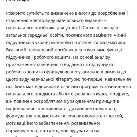
Розкрито сутність та визначено вимоги до розроблення і
створення нового виду навчального видання –
навчального посібника для учнів 1–2 класів закладів
загальної середньої освіти, покликаного замінити чинні
підручники з української мови і читання та математики.
Вказаний навчальний посібник реалізуватиме функції
підручника і робочого зошита. На основі аналізу
призначення зазначеного видання як підручника і
робочого зошита сформульовано узагальнені вимоги до
цього виду навчальної літератури: по-перше, навчальний
посібник має відповідати освітній програмі із зазначеного
навчального предмета або інтегрованого курсу; по-друге,
він повинен розроблятися з урахуванням принципів
національної спрямованості, дитиноцентрованості,
формування предметних і ключових компетентностей,
мотиваційного забезпечення, розвивальної
спрямованості; по-третє, має будуватися на