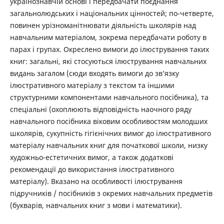
українознавчій основі і передбачати поєднання
загальнолюдських і національних цінностей; по-четверте,
повинен урізноманітнювати діяльність школярів над
навчальним матеріалом, зокрема передбачати роботу в
парах і групах. Окреслено вимоги до ілюстрування таких
книг: загальні, які стосуються ілюстрування навчальних
видань загалом (сюди входять вимоги до зв’язку
ілюстративного матеріалу з текстом та іншими
структурними компонентами навчального посібника), та
спеціальні (охоплюють відповідність наочного ряду
навчального посібника віковим особливостям молодших
школярів, сукупність гігієнічних вимог до ілюстративного
матеріалу навчальних книг для початкової школи, низку
художньо-естетичних вимог, а також додаткові
рекомендації до використання ілюстративного
матеріалу). Вказано на особливості ілюстрування
підручників / посібників з окремих навчальних предметів
(букварів, навчальних книг з мови і математики).