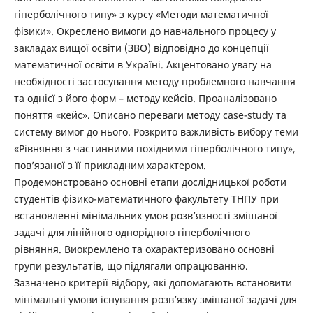
гіперболічного типу» з курсу «Методи математичної
фізики». Окреслено вимоги до навчального процесу у
закладах вищої освіти (ЗВО) відповідно до концепції
математичної освіти в Україні. Акцентовано увагу на
необхідності застосування методу проблемного навчання
та однієї з його форм – методу кейсів. Проаналізовано
поняття «кейс». Описано переваги методу case-study та
систему вимог до нього. Розкрито важливість вибору теми
«Рівняння з частинними похідними гіперболічного типу»,
пов’язаної з її прикладним характером.
Продемонстровано основні етапи дослідницької роботи
студентів фізико-математичного факультету ТНПУ при
встановленні мінімальних умов розв’язності змішаної
задачі для лінійного однорідного гіперболічного
рівняння. Виокремлено та охарактеризовано основні
групи результатів, що підлягали опрацюванню.
Зазначено критерії відбору, які допомагають встановити
мінімальні умови існування розв’язку змішаної задачі для