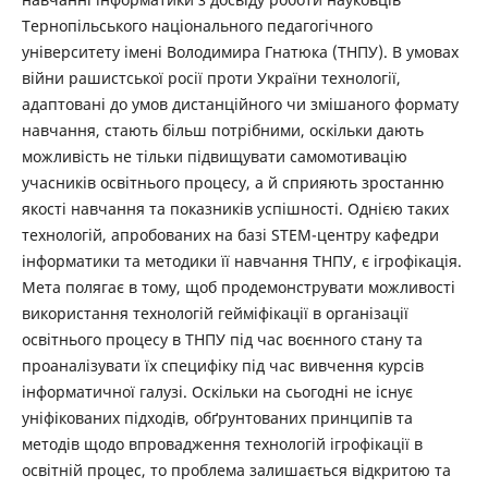
Тернопільського національного педагогічного
університету імені Володимира Гнатюка (ТНПУ). В умовах
війни рашистської росії проти України технології,
адаптовані до умов дистанційного чи змішаного формату
навчання, стають більш потрібними, оскільки дають
можливість не тільки підвищувати самомотивацію
учасників освітнього процесу, а й сприяють зростанню
якості навчання та показників успішності. Однією таких
технологій, апробованих на базі STEM-центру кафедри
інформатики та методики її навчання ТНПУ, є ігрофікація.
Мета полягає в тому, щоб продемонструвати можливості
використання технологій гейміфікації в організації
освітнього процесу в ТНПУ під час воєнного стану та
проаналізувати їх специфіку під час вивчення курсів
інформатичної галузі. Оскільки на сьогодні не існує
уніфікованих підходів, обґрунтованих принципів та
методів щодо впровадження технологій ігрофікації в
освітній процес, то проблема залишається відкритою та