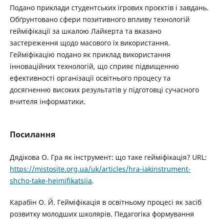
Подано приклади студентських ігрових проєктів і завдань.
Обґрунтовано сфери позитивного впливу технологій
гейміфікації за шкалою Лайкерта та вказано
застереження щодо масового їх використання.
Гейміфікацію подано як приклад використання
інноваційних технологій, що сприяє підвищенню
ефективності організації освітнього процесу та
досягненню високих результатів у підготовці сучасного
вчителя інформатики.
Посилання
Дядікова О. Гра як інструмент: що таке гейміфікація? URL:
https://mistosite.org.ua/uk/articles/hra-iakinstrument-
shcho-take-heimifikatsiia
.
Карабін О. Й. Гейміфікація в освітньому процесі як засіб
розвитку молодших школярів. Педагогіка формування