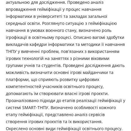
актуальною для дослідження. Проведено аналіз
впровадження гейміфікації у процес навчання
інформатики в університеті та закладах загальної
середньої освіти. Розглянуто ситуацію з гейміфікацією
навчання в умовах воєнного стану, визначено роль
ігрофікації в освітньому процесі. Описано вагомі здобутки
викладачів кафедри інформатики та методики її навчання
ТНПУ у вивченні проблем, пов’язаних з використанням
ігрових технологій на заняттях з різними віковими
групами учнів та студентів. Проведені дослідження дають
можливість визначити основні ігрові майданчики та
платформи, що сприяють розвитку цифрових
компетентностей учасників освітнього процесу,
допомагають їм створювати власні ігрові проєкти.
Проаналізовано підходи до етапів реалізації гейміфікації у
системі SMART-ТНПУ. Визначено особливості кожного
етапу гейміфікації, представлено аналіз сервісів
створення ігрових проєктів та їх використання.
Окреслено основні види гейміфікації освітнього процесу.