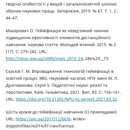
творчої особистості у вищій і загальноосвітній школах:
збірник наукових праць. Запоріжжя, 2019. № 67. T. 1. C.
44–47.
Макаревич О. Гейміфікація як невід’ємний чинник
підвищення ефективності елементів дистанційного
навчання: наукова стаття. Молодий вчений. 2015. № 2
(17). С. 279–282. URL:
http://nbuv.gov.ua/UJRN/molv_2015_2%
286%29__73.
Скасків Г. М. Впровадження технологій гейміфікації в
освітній процес ЗВО. Науковий часопис НПУ імені М. П.
Драгоманова. Серія 5: Педагогічні науки: реалії та
перспективи. Київ: Гельветика, 2021. Вип. 83. С. 156–161.
URL:
https://doi.org/10.31392/NPU-nc.series5.2021.83.32
.
Шість кроків до гейміфікації навчання (із прикладами).
URL:
https://ain.ua/2017/12/06/6-
krokiv-
dogejmifikaci%D1%97-navchannya.