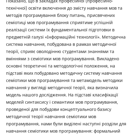
Показано, що в закладах професійної (професійно-
технічної) освіти включення до змісту навчання мов та
методів програмування блоку питань, присвячених
семіотиці мов програмування сприятиме успішній
реалізації системи їх фундаментальної підготовки в
предметній галузі «Інформаційні технології». Методична
система навчання, побудована в рамках методичної
теорії, сприяє оволодінню студентами знаннями та
вміннями з семіотики мов програмування. Викладено
основні теоретичні та методологічні положення, на
підставі яких побудовано методичну систему навчання
семіотики мов програмування та метамодель методики
навчання у вигляді методичної теорії, яка визначила
модель нашого дослідження. На підставі класифікації
моделей синтаксису і семантики мов програмування,
проведеної для побудови концептуального базису
методичної теорії навчання семіотики мов
програмування, нами були виділені наступні розділи для
навчання семіотики мов програмування: формальний