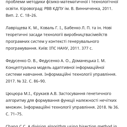
проблеми методики фізико-математичної і технологічної
освіти. Кіровоград: РВВ КДПУ ім. В. Винниченка, 2011.
Вип. 2. С. 18–26.
Лавріщева К. М., Коваль Г. І., Бабенко Л. П. та ін. Нові
теоретичні засади технології виробництвасімейств
програмних систем у контексті генерувального
програмування. Київ: ІПС НАНУ, 2011. 377 с.
Федусенко О. В., Федусенко А. О., Доманецька І. М.
Концептуальна модель адаптивної інформаційної
системи навчання. Інформаційні технології управління.
2017. № 32. С. 86–90.
Цюцюра М.І., Єрукаєв А.В. Застосування генетичного
алгоритму для формування функції належності нечітких
множин. Інформаційні технології управління. 2018. № 36.
С. 71–75.
Chang C.C. A division algorithm using bisection method in