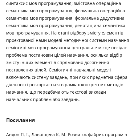
синтаксис мов програмування; змістовна операційна
семантика мов програмування; формальна операційна
семантика мов програмування; формальна дедуктивна
семантика мов програмування; денотаційна семантика
мов програмування. На етапі відбору змісту елементів
проєктованої нами моделі методичної системи навчання
семіотиці мов програмування центральне місце посідає
проблема постановки цілей навчання, оскільки відбір
змісту інших елементів спрямовано досягнення
поставлених цілей. Семіотичні навчальні моделі
включають систему завдань, при яких предметна сфера
діяльності розгортається в рамках конкретних методів
навчання, що передбачають текстові виклади
навчальних проблем або завдань.
Посилання
Андон П. І., Лавріщева К. М. Розвиток фабрик програм в