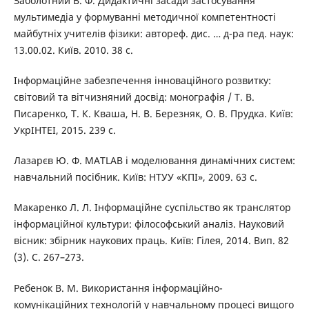
Заболотний В. Ф. Дидактичні засади застосування
мультимедіа у формуванні методичної компетентності
майбутніх учителів фізики: автореф. дис. … д-ра пед. наук:
13.00.02. Київ. 2010. 38 с.
Інформаційне забезпечення інноваційного розвитку:
світовий та вітчизняний досвід: монографія / Т. В.
Писаренко, Т. К. Кваша, Н. В. Березняк, О. В. Прудка. Київ:
УкрІНТЕІ, 2015. 239 с.
Лазарєв Ю. Ф. MATLAB і моделювання динамічних систем:
навчальний посібник. Київ: НТУУ «КПІ», 2009. 63 c.
Макаренко Л. Л. Інформаційне суспільство як транслятор
інформаційної культури: філософський аналіз. Науковий
вісник: збірник наукових праць. Київ: Гілея, 2014. Вип. 82
(3). С. 267–273.
Ребенок В. М. Використання інформаційно-
комунікаційних технологій у навчальному процесі вищого