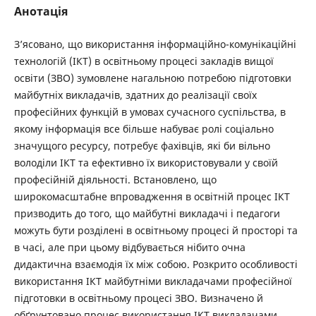
Анотація
З’ясовано, що використання інформаційно-комунікаційні
технологій (ІКТ) в освітньому процесі закладів вищої
освіти (ЗВО) зумовлене нагальною потребою підготовки
майбутніх викладачів, здатних до реалізації своїх
професійних функцій в умовах сучасного суспільства, в
якому інформація все більше набуває ролі соціально
значущого ресурсу, потребує фахівців, які би вільно
володіли ІКТ та ефективно їх використовували у своїй
професійній діяльності. Встановлено, що
широкомасштабне впровадження в освітній процес ІКТ
призводить до того, що майбутні викладачі і педагоги
можуть бути розділені в освітньому процесі й просторі та
в часі, але при цьому відбувається нібито очна
дидактична взаємодія їх між собою. Розкрито особливості
використання ІКТ майбутніми викладачами професійної
підготовки в освітньому процесі ЗВО. Визначено й
обґрунтовано процес використання ІКТ викладачами