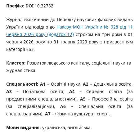
Префікс DOI
10.32782
Журнал включений до Переліку наукових фахових видань
України відповідно до
Наказу МОН України № 928 від 11
червня 2026 року
(додаток 12)
строком на три роки з 01
червня 2026 року по 31 травня 2029 року з присвоєнням
категорії «Б».
Кластер:
Розвиток людського капіталу, соціальні науки та
журналістика
Спецальності: А1
– Освітні науки,
А2
– Дошкільна освіта,
А3
– Початкова освіта,
А4
– Середня освіта (за
предметними спеціальностями),
А5
– Професійна освіта
(за спеціалізаціями),
А6
– Спеціальна освіта (за
спеціалізаціями),
А7
– Фізична культура і спорт.
Мови видання:
українська, англійська.