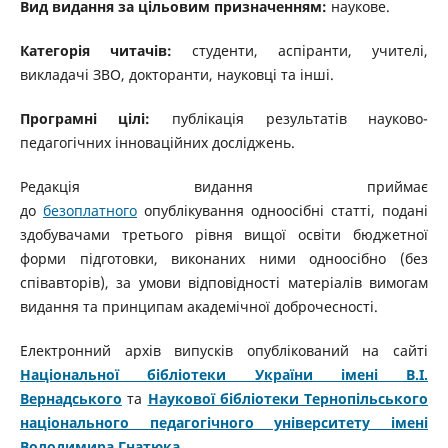
Вид видання за цільовим призначенням:
наукове.
Категорія читачів:
студенти, аспіранти, учителі,
викладачі ЗВО, докторанти, науковці та інші.
Програмні цілі:
публікація результатів науково-
педагогічних інноваційних досліджень.
Редакція видання приймає
до
безоплатного
опублікування одноосібні статті, подані
здобувачами третього рівня вищої освіти бюджетної
форми підготовки, виконаних ними одноосібно (без
співавторів), за умови відповідності матеріалів вимогам
видання та принципам академічної доброчесності.
Електронний архів випусків опублікований на сайті
Національної бібліотеки України імені В.І.
Вернадського
та
Наукової бібліотеки Тернопільського
національного педагогічного університету імені
Володимира Гнатюка.