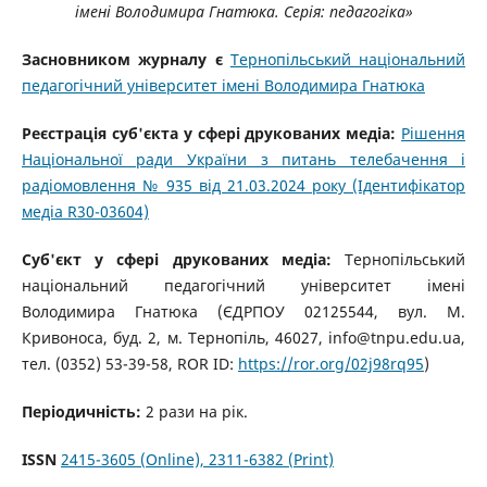
імені Володимира Гнатюка. Серія: педагогіка»
Засновником журналу є
Тернопільський національний
педагогічний університет імені Володимира Гнатюка
Реєстрація суб'єкта у сфері друкованих медіа:
Рішення
Національної ради України з питань телебачення і
радіомовлення № 935 від 21.03.2024 року (Ідентифікатор
медіа R30-03604)
Суб'єкт у сфері друкованих медіа:
Тернопільський
національний педагогічний університет імені
Володимира Гнатюка (ЄДРПОУ 02125544, вул. М.
Кривоноса, буд. 2, м. Тернопіль, 46027, info@tnpu.edu.ua,
тел. (0352) 53-39-58, ROR ID:
https://ror.org/02j98rq95
)
Періодичність:
2 рази на рік.
ISSN
2415-3605 (Online), 2311-6382 (Print)