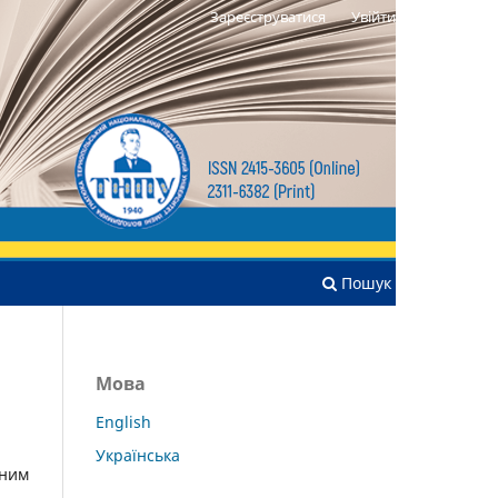
Зареєструватися
Увійти
Пошук
Мова
English
Українська
ьним