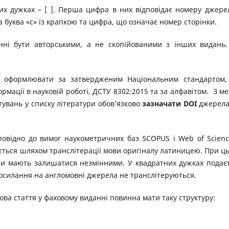
них дужках – [ ]. Перша цифра в них відповідає номеру джере
а буква «с» із крапкою та цифра, що означає номер сторінки.
инні бути авторськими, а не скопійованими з інших видань.
о оформлювати за затвердженим Національним стандартом
ормації в науковій роботі, ДСТУ 8302:2015 та за алфавітом. З м
увань у списку літератури обов’язково
зазначати DOI
джерела
дповідно до вимог наукометричних баз SCOPUS і Web of Scienc
ється шляхом транслітерації мови оригіналу латиницею. При ц
тури мають залишатися незмінними. У квадратних дужках подає
осилання на англомовні джерела не транслітеруються.
ва стаття у фаховому виданні повинна мати таку структуру: