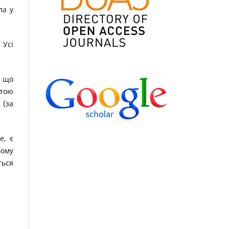
ла у
 Усі
, що
етою
 (за
e, є
ьому
ться