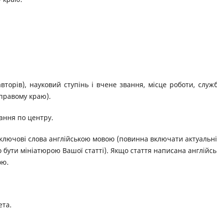
вторів), науковий ступінь і вчене звання, місце роботи, служ
правому краю).
ання по центру.
 ключові слова англійською мовою (повинна включати актуальні
о бути мініатюрою Вашої статті). Якщо стаття написана англійс
ою.
ета.