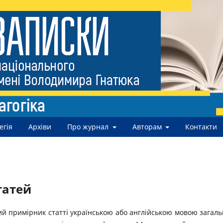
егія
Архіви
Про журнал
Авторам
Контакти
татей
ий примірник статті українською або англійською мовою загал