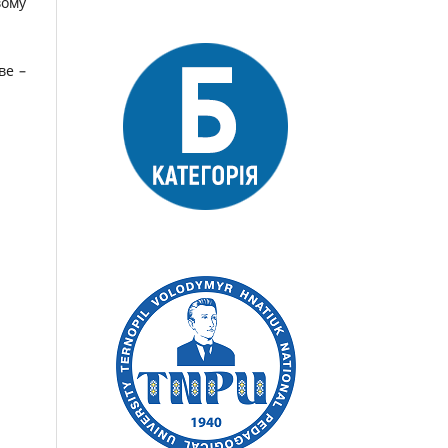
вому
ве –