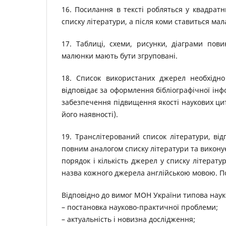
16. Посилання в тексті робляться у квадрат
списку літератури, а після коми ставиться мал
17. Таблиці, схеми, рисунки, діаграми пов
малюнки мають бути згруповані.
18. Список використаних джерел необхідн
відповідає за оформлення бібліографічної інф
забезпечення підвищення якості наукових цит
його наявності).
19. Транслітерований список літератури, ві
повним аналогом списку літератури та викону
порядок і кількість джерел у списку літера
назва кожного джерела англійською мовою. П
Відповідно до вимог МОН України типова науко
– постановка науково-практичної проблеми;
– актуальність і новизна дослідження;