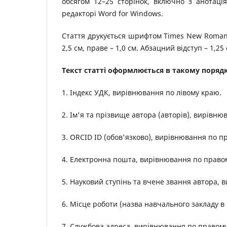
обсягом 12–25 сторінок, включно з анотаці
редакторі Word for Windows.
Стаття друкується шрифтом Times New Roman 14
2,5 cм, праве – 1,0 cм. Абзацний відступ – 1,2
Текст статті оформлюється в такому поряд
1. Індекс УДК, вирівнювання по лівому краю.
2. Ім'я та прізвище автора (авторів), вирівн
3. ORCID ID (обов'язково), вирівнювання по 
4. Електронна пошта, вирівнювання по право
5. Науковий ступінь та вчене звання автора,
6. Місце роботи (назва навчального закладу 
7. Службова адреса, вирівнювання по правом