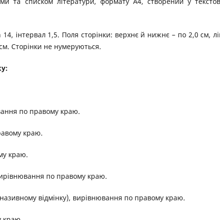
ями та списком літератури, формату А4, створений у тексто
, інтервал 1,5. Поля сторінки: верхнє й нижнє – по 2,0 см, лі
5 см. Сторінки не нумеруються.
ку:
ювання по правому краю.
правому краю.
му краю.
 вирівнювання по правому краю.
в називному відмінку), вирівнювання по правому краю.
у краю.