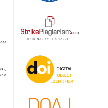
бова
сть,
ькою