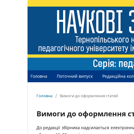
Головна
Поточний випуск
Редакційна кол
Головна
/
Вимоги до оформлення статей
Вимоги до оформлення с
До редакції збірника надсилається електронн