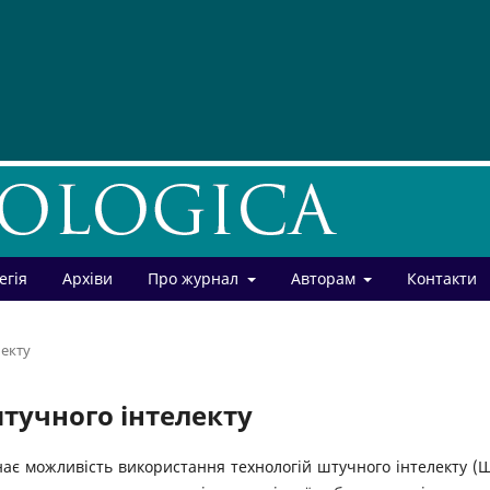
егія
Архіви
Про журнал
Авторам
Контакти
лекту
тучного інтелекту
нає можливість використання технологій штучного інтелекту (Ш