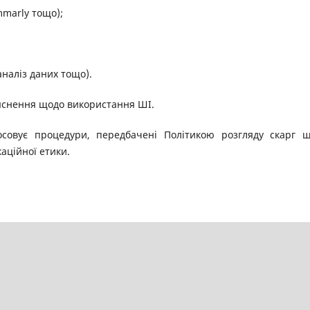
mmarly тощо);
аналіз даних тощо).
’яснення щодо використання ШІ.
осовує процедури, передбачені Політикою розгляду скарг 
аційної етики.