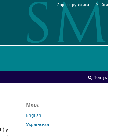
Зареєструватися
Увійти
Пошук
Мова
English
Українська
І) у