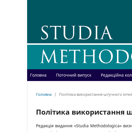
Головна
Поточний випуск
Редакційна кол
Головна
/
Політика використання штучного інте
Політика використання ш
Редакція видання «Studia Methodologica» виз