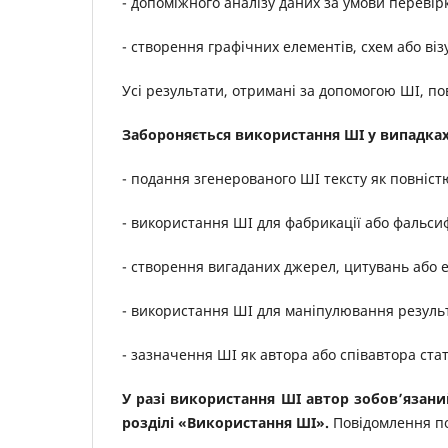
- допоміжного аналізу даних за умови перевір
- створення графічних елементів, схем або віз
Усі результати, отримані за допомогою ШІ, п
Забороняється
використання ШІ у випадка
- подання згенерованого ШІ тексту як повніс
- використання ШІ для фабрикації або фальсиф
- створення вигаданих джерел, цитувань або 
- використання ШІ для маніпулювання резуль
- зазначення ШІ як автора або співавтора стат
У разі використання ШІ автор зобов’язани
розділі «Використання ШІ».
Повідомлення п