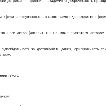
умови дотримання принципів академічної доброчесності, прозор
мі сфери застосування ШІ, а також вимоги до розкриття інформ
ністю несе автор (автори). ШІ не може вважатися автором
ідповідальності за достовірність даних, оригінальність тек
х норм.
ння тексту;
рналу;