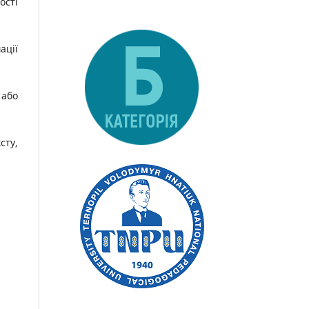
ості
ації
 або
сту,