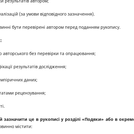
ки результатів автором;
уалізацій (за умови відповідного зазначення).
овинні бути перевірені автором перед поданням рукопису.
х:
тю авторського без перевірки та опрацювання;
ікації результатів дослідження;
емпіричних даних;
татами рецензування;
ті.
й зазначити це в рукописі у розділі «Подяки» або в окре
овинно містити: