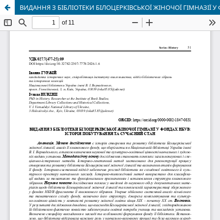
ВИДАННЯ З БІБЛІОТЕКИ БІЛОЦЕРКІВСЬКОЇ ЖІНОЧОЇ ГІМНАЗІЇ У