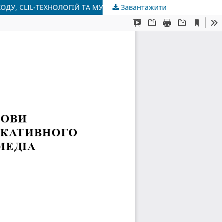
Завантажити
МЕТОДИКА НАВЧАННЯ АНГЛІЙСЬКОЇ МОВИ В ДИСТАНЦІЙНІЙ ШКОЛІ: ПОЄДНАННЯ КОМУНІКАТИВНОГО ПІДХОДУ, CLIL-ТЕХНОЛОГІЙ ТА МУЛЬТИМЕДІА (НА ПРИКЛАДІ ШКОЛИ «ОПТІМА»)