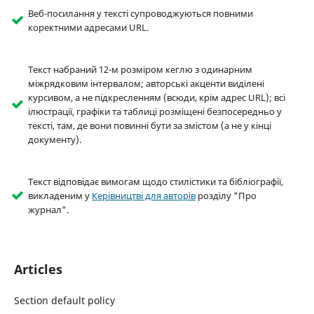
Веб-посилання у тексті супроводжуються повними
коректними адресами URL.
Текст набраний 12-м розміром кеглю з одинарним
міжрядковим інтервалом; авторські акценти виділені
курсивом, а не підкресленням (всюди, крім адрес URL); всі
ілюстрації, графіки та таблиці розміщені безпосередньо у
тексті, там, де вони повинні бути за змістом (а не у кінці
документу).
Текст відповідає вимогам щодо стилістики та бібліографії,
викладеним у
Керівництві для авторів
розділу "Про
журнал".
Articles
Section default policy