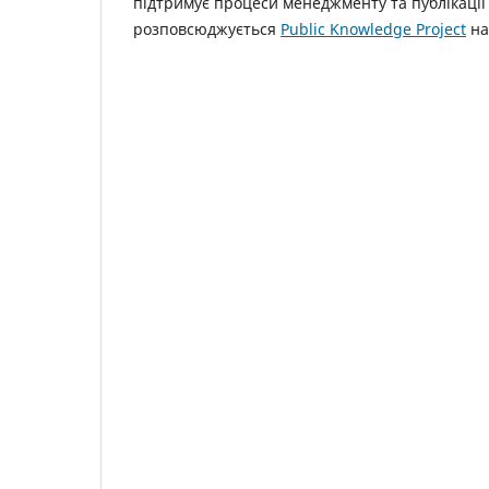
підтримує процеси менеджменту та публікації 
розповсюджується
Public Knowledge Project
на