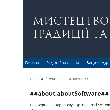
Головна
Редакційна колегія
Випуски жур
Головна
/
##about.aboutSoftware##
##about.aboutSoftware##
Цей журнал використовує Open Journal Systems