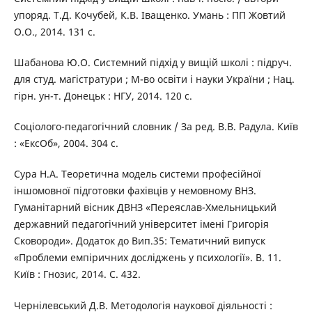
упоряд. Т.Д. Кочубей, К.В. Іващенко. Умань : ПП Жовтий
О.О., 2014. 131 с.
Шабанова Ю.О. Системний підхід у вищій школі : підруч.
для студ. магістратури ; М-во освіти і науки України ; Нац.
гірн. ун-т. Донецьк : НГУ, 2014. 120 с.
Соціолого-педагогічний словник / За ред. В.В. Радула. Київ
: «ЕксОб», 2004. 304 с.
Сура Н.А. Теоретична модель системи професійної
іншомовної підготовки фахівців у немовному ВНЗ.
Гуманітарний вісник ДВНЗ «Переяслав-Хмельницький
державний педагогічний університет імені Григорія
Сковороди». Додаток до Вип.35: Тематичний випуск
«Проблеми емпіричних досліджень у психології». В. 11.
Київ : Гнозис, 2014. C. 432.
Чернілевський Д.В. Методологія наукової діяльності :