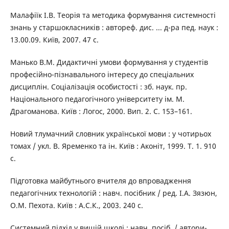
Малафіїк І.В. Теорія та методика формування системності
знань у старшокласників : автореф. дис. ... д-ра пед. наук :
13.00.09. Київ, 2007. 47 с.
Манько В.М. Дидактичні умови формування у студентів
професійно-пізнавального інтересу до спеціальних
дисциплін. Соціалізація особистості : зб. наук. пр.
Національного педагогічного університету ім. М.
Драгоманова. Київ : Логос, 2000. Вип. 2. С. 153–161.
Новий тлумачний словник української мови : у чотирьох
томах / укл. В. Яременко та ін. Київ : Аконіт, 1999. Т. 1. 910
с.
Підготовка майбутнього вчителя до впровадження
педагогічних технологій : навч. посібник / ред. І.А. Зязюн,
О.М. Пехота. Київ : А.С.К., 2003. 240 с.
Системний підхід у вищій школі : навч. посіб. / автори-