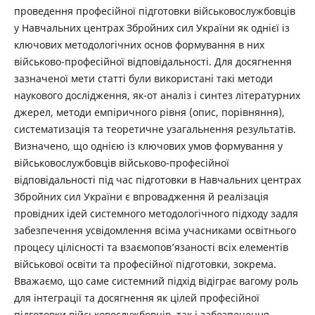
проведення професійної підготовки військовослужбовців
у Навчальних центрах Збройних сил України як однієї із
ключових методологічних основ формування в них
військово-професійної відповідальності. Для досягнення
зазначеної мети статті були використані такі методи
наукового дослідження, як-от аналіз і синтез літературних
джерел, методи емпіричного рівня (опис, порівняння),
систематизація та теоретичне узагальнення результатів.
Визначено, що однією із ключових умов формування у
військовослужбовців військово-професійної
відповідальності під час підготовки в Навчальних центрах
Збройних сил України є впровадження й реалізація
провідних ідей системного методологічного підходу задля
забезпечення усвідомлення всіма учасниками освітнього
процесу цілісності та взаємопов’язаності всіх елементів
військової освіти та професійної підготовки, зокрема.
Вважаємо, що саме системний підхід відіграє вагому роль
для інтеграції та досягнення як цілей професійної
підготовки військовослужбовців, так і забезпечення