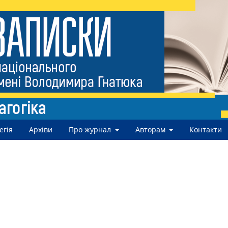
егія
Архіви
Про журнал
Авторам
Контакти