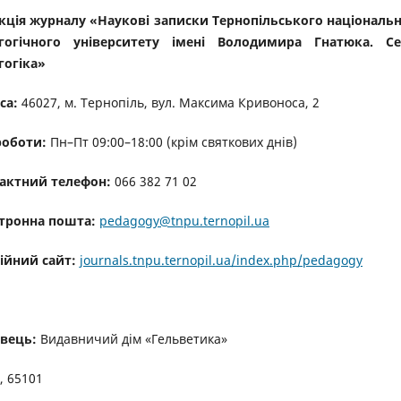
кція журналу «Наукові записки Тернопільського національ
гогічного університету імені Володимира Гнатюка. Се
гогіка»
са:
46027, м. Тернопіль, вул. Максима Кривоноса, 2
роботи:
Пн–Пт 09:00–18:00 (крім святкових днів)
актний телефон:
066 382 71 02
тронна пошта:
pedagogy@tnpu.ternopil.ua
ійний сайт:
journals.tnpu.ternopil.ua/index.php/pedagogy
вець:
Видавничий дім
«
Гельветика
»
а, 65101