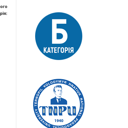
ного
рія: