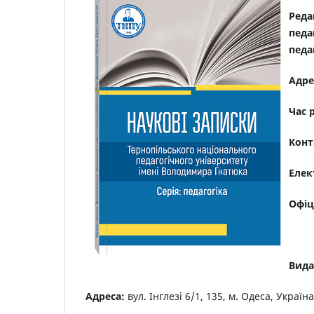
Реда
педа
педа
Адре
Час 
Конт
Елек
Офіц
Вида
Адреса:
вул. Інглезі 6/1, 135, м. Одеса, Україн