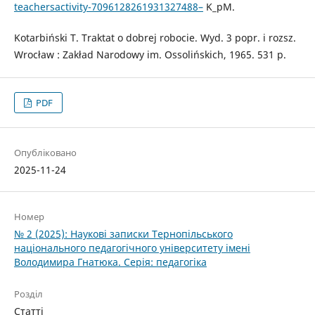
teachersactivity-7096128261931327488–
K_pM.
Kotarbiński T. Traktat o dobrej robocie. Wyd. 3 popr. i rozsz.
Wrocław : Zakład Narodowy im. Ossolińskich, 1965. 531 р.
PDF
Опубліковано
2025-11-24
Номер
№ 2 (2025): Наукові записки Тернопільського
національного педагогічного університету імені
Володимира Гнатюка. Серія: педагогіка
Розділ
Статті