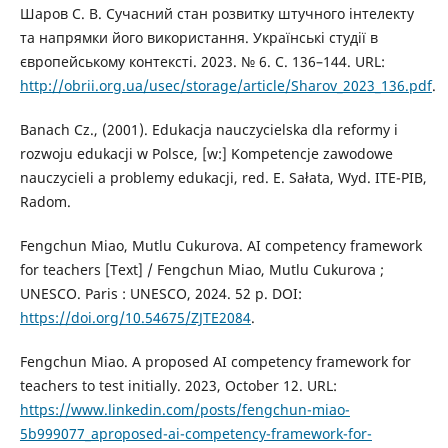
Шаров С. В. Сучасний стан розвитку штучного інтелекту
та напрямки його використання. Українські студії в
європейському контексті. 2023. № 6. С. 136–144. URL:
http://obrii.org.ua/usec/storage/article/Sharov_2023_136.pdf
.
Banach Cz., (2001). Edukacja nauczycielska dla reformy i
rozwoju edukacji w Polsce, [w:] Kompetencje zawodowe
nauczycieli a problemy edukacji, red. E. Sałata, Wyd. ITE-PIB,
Radom.
Fengchun Miao, Mutlu Cukurova. AI competency framework
for teachers [Text] / Fengchun Miao, Mutlu Cukurova ;
UNESCO. Paris : UNESCO, 2024. 52 p. DOI:
https://doi.org/10.54675/ZJTE2084
.
Fengchun Miao. A proposed AI competency framework for
teachers to test initially. 2023, October 12. URL:
https://www.linkedin.com/posts/fengchun-miao-
5b999077_aproposed-ai-competency-framework-for-