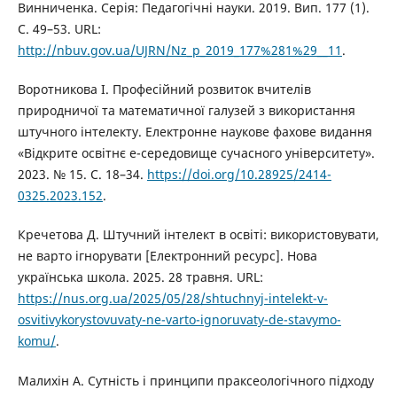
Винниченка. Серія: Педагогічні науки. 2019. Вип. 177 (1).
С. 49–53. URL:
http://nbuv.gov.ua/UJRN/Nz_p_2019_177%281%29__11
.
Воротникова І. Професійний розвиток вчителів
природничої та математичної галузей з використання
штучного інтелекту. Електронне наукове фахове видання
«Відкрите освітнє е-середовище сучасного університету».
2023. № 15. С. 18–34.
https://doi.org/10.28925/2414-
0325.2023.152
.
Кречетова Д. Штучний інтелект в освіті: використовувати,
не варто ігнорувати [Електронний ресурс]. Нова
українська школа. 2025. 28 травня. URL:
https://nus.org.ua/2025/05/28/shtuchnyj-intelekt-v-
osvitivykorystovuvaty-ne-varto-ignoruvaty-de-stavymo-
komu/
.
Малихін А. Сутність і принципи праксеологічного підходу