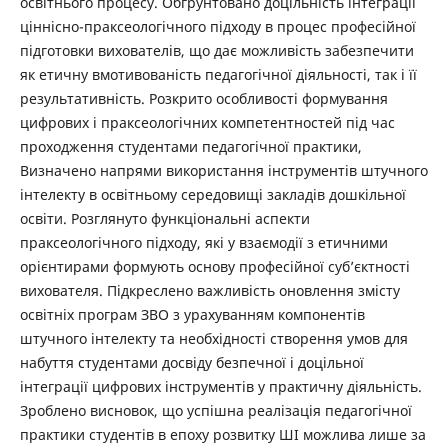
освітнього процесу. Обґрунтовано доцільність інтеграції
ціннісно-праксеологічного підходу в процес професійної
підготовки вихователів, що дає можливість забезпечити
як етичну вмотивованість педагогічної діяльності, так і її
результативність. Розкрито особливості формування
цифрових і праксеологічних компетентностей під час
проходження студентами педагогічної практики,
Визначено напрями використання інструментів штучного
інтелекту в освітньому середовищі закладів дошкільної
освіти. Розглянуто функціональні аспекти
праксеологічного підходу, які у взаємодії з етичними
орієнтирами формують основу професійної суб’єктності
вихователя. Підкреслено важливість оновлення змісту
освітніх програм ЗВО з урахуванням компонентів
штучного інтелекту та необхідності створення умов для
набуття студентами досвіду безпечної і доцільної
інтеграції цифрових інструментів у практичну діяльність.
Зроблено висновок, що успішна реалізація педагогічної
практики студентів в епоху розвитку ШІ можлива лише за