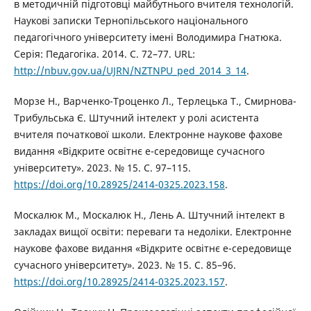
в методичній підготовці майбутнього вчителя технологій.
Наукові записки Тернопільського національного
педагогічного університету імені Володимира Гнатюка.
Серія: Педагогіка. 2014. С. 72–77. URL:
http://nbuv.gov.ua/UJRN/NZTNPU_ped_2014_3_14
.
Морзе Н., Варченко-Троценко Л., Терлецька Т., Смирнова-
Трибульська Є. Штучний інтелект у ролі асистента
вчителя початкової школи. Електронне наукове фахове
видання «Відкрите освітнє е-середовище сучасного
університету». 2023. № 15. С. 97–115.
https://doi.org/10.28925/2414-0325.2023.158
.
Москалюк М., Москалюк Н., Лень А. Штучний інтелект в
закладах вищої освіти: переваги та недоліки. Електронне
наукове фахове видання «Відкрите освітнє е-середовище
сучасного університету». 2023. № 15. С. 85–96.
https://doi.org/10.28925/2414-0325.2023.157
.