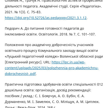
Олійник Н., Трачук Н. Праксеологічні аспекти професійної
діяльності педагога. Академічні студії. Серія «Педагогіка».
2021. № 1(3). С. 75–83.
https://doi.org/10.52726/as.pedagogy/2021.3.1.12
.
Педорич А. До питання готовності педагогів до
інклюзивної освіти. Освітологія. 2018. № 7. С. 101–107.
Положення про академічну доброчесність учасників
освітнього процесу Комунального закладу вищої освіти
«Луцький педагогічний коледж» Волинської обласної ради
[Електронний ресурс]. URL:
https://lpc.in.ua/wp-
content/uploads/2025/03/polozhennia-pro-akademichnu-
dobrochesnist-.pdf
.
Практична підготовка здобувачів освіти спеціальності 012
дошкільна освіта: організація, досвід рекомендації:
посібник / уклад.: С. І. Боярчук, А. О. Бубін, Є. А.
Дурманенко, М. І. Замелюк, С. О. Міліщук, А. М. Циплюк.
Луцьк : Вежа-Друк, 2024. 268 с.