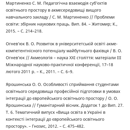
Мартиненко С. М. Педагогічна взаємодія суб’єктів
освітнього простору в акмесередовищі вищого
навчального закладу / С. М. Мартиненко // Проблеми
освіти: збірник наукових праць. Вип. 84. – Житомир; К.,
2015. – С. 214–218.
Огнев’юк В. О. Розвиток в університетській освіті акме-
компетентнісного потенціалу майбутнього фахівця / В. О.
Огнев’юк // Акмеологія – наука ХХІ століття: матеріали ІІІ
Міжнародної науково-практичної конференції, 17–18
лютого 2011 р. – К., 2011. – С. 6–9.
Ярошинська О. О. Особливості сприймання студентами
освітнього середовища професійної підготовки в умовах
інтеграції до європейського освітнього простору / О. О.
Ярошинська // Гуманітарний вісник. Додаток 1 до Вип. 27.
Т. 6. Тематичний випуск «Вища освіта в Україні в
контексті інтеграції до європейського освітнього
простору». – Гнозис, 2012. – С. 475–482.