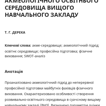
АКМЕОЛОГІЧНОГО ОСВІТНЬОГО
СЕРЕДОВИЩА ВИЩОГО
НАВЧАЛЬНОГО ЗАКЛАДУ
Т. Г. ДЕРЕКА
Ключові слова:
акме-середовище; акмеологічний підхід;
освітнє середовище; професійна підготовка; фізичне
виховання; SWOT-аналіз
Анотація
Проаналізовано акмеологічний підхід до неперервної
професійної підготовки майбутніх фахівців фізичного
виховання. Охарактеризовано особливості створення
розвивально-освітнього середовища в суачсному вищому
навчальному закладі (ВНЗ). Визначено параметри оцінки