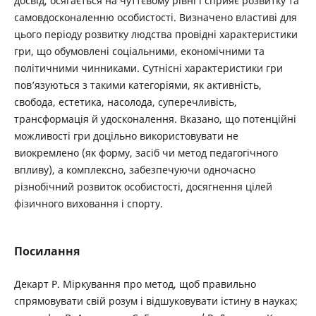
досвід, осягається на чуттєвому рівні і сприяє розвитку та
самовдосконаленню особистості. Визначено властиві для
цього періоду розвитку людства провідні характеристики
гри, що обумовлені соціальними, економічними та
політичними чинниками. Сутнісні характеристики гри
пов’язуються з такими категоріями, як активність,
свобода, естетика, насолода, суперечливість,
трансформація й удосконалення. Вказано, що потенційні
можливості гри доцільно використовувати не
виокремлено (як форму, засіб чи метод педагогічного
впливу), а комплексно, забезпечуючи одночасно
різнобічний розвиток особистості, досягнення цілей
фізичного виховання і спорту.
Посилання
Декарт Р. Міркування про метод, щоб правильно
спрямовувати свій розум і відшуковувати істину в науках;