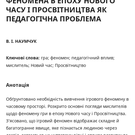
ФЕНОМЕНА В ЕПОХУ НОВОГО
ЧАСУ І ПРОСВІТНИЦТВА ЯК
ПЕДАГОГІЧНА ПРОБЛЕМА
В. І. НАУМЧУК
Ключові слова:
гра; феномен; педагогічний вплив;
мислитель; Новий час; Просвітництво
Анотація
Обґрунтовано необхідність вивчення ігрового феномену в
часовому просторі. Розкрито основні погляди мислителів
щодо феномену гри в епоху Нового часу і Просвітництва.
З’ясовано, що ігровий феномен відображає складне й
багатогранне явище, яке пізнається людиною через