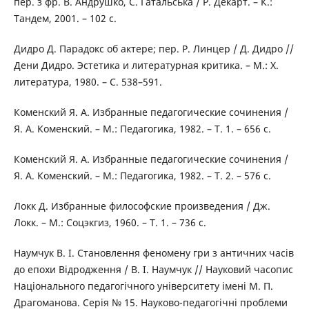
пер. з фр. В. Андрушко, С. Гатальська / Р. Декарт. – К.:
Тандем, 2001. – 102 с.
Дидро Д. Парадокс об актере; пер. Р. Линцер / Д. Дидро //
Дени Дидро. Эстетика и литературная критика. – М.: Х.
литература, 1980. – С. 538–591.
Коменский Я. А. Избранные педагогические сочинения /
Я. А. Коменский. – М.: Педагогика, 1982. – Т. 1. – 656 с.
Коменский Я. А. Избранные педагогические сочинения /
Я. А. Коменский. – М.: Педагогика, 1982. – Т. 2. – 576 с.
Локк Д. Избранные философские произведения / Дж.
Локк. – М.: Соцэкгиз, 1960. – Т. 1. – 736 с.
Наумчук В. І. Становлення феномену гри з античних часів
до епохи Відродження / В. І. Наумчук // Науковий часопис
Національного педагогічного університету імені М. П.
Драгоманова. Серія № 15. Науково-педагогічні проблеми