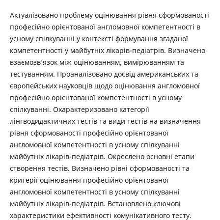
Актуалізовано проблему оцінювання рівня сформованості
професійно орієнтованої англомовної компетентності в
усному спілкуванні у контексті формування згаданої
компетентності у майбутніх лікарів-педіатрів. Визначено
взаємозв’язок між оцінюванням, вимірюванням та
тестуванням. Проаналізовано досвід американських та
європейських науковців щодо оцінювання англомовної
професійно орієнтованої компетентності в усному
спілкуванні. Охарактеризовано категорії
лінгводидактичних тестів та види тестів на визначення
рівня сформованості професійно орієнтованої
англомовної компетентності в усному спілкуванні
майбутніх лікарів-педіатрів. Окреслено основні етапи
створення тестів. Визначено рівні сформованості та
критерії оцінювання професійно орієнтованої
англомовної компетентності в усному спілкуванні
майбутніх лікарів-педіатрів. Встановлено ключові
характеристики ефективності комунікативного тесту.