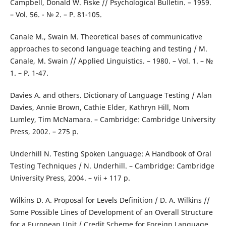
Campbell, Donald W. Fiske // Psychological Bulletin. – 1959.
– Vol. 56. - № 2. – Р. 81-105.
Canale M., Swain M. Theoretical bases of communicative
approaches to second language teaching and testing / M.
Canale, M. Swain // Applied Linguistics. – 1980. – Vol. 1. – №
1. – P. 1-47.
Davies A. and others. Dictionary of Language Testing / Alan
Davies, Annie Brown, Cathie Elder, Kathryn Hill, Nom
Lumley, Tim McNamara. – Cambridge: Cambridge University
Press, 2002. – 275 p.
Underhill N. Testing Spoken Language: A Handbook of Oral
Testing Techniques / N. Underhill. – Cambridge: Cambridge
University Press, 2004. – vii + 117 p.
Wilkins D. A. Proposal for Levels Definition / D. A. Wilkins //
Some Possible Lines of Development of an Overall Structure
for a European Unit / Credit Scheme for Foreign Language