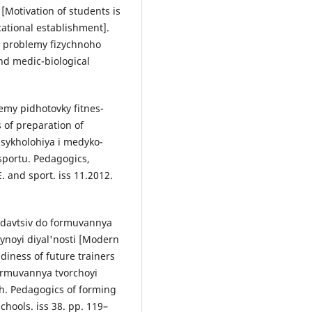
otivation of students is
cational establishment].
i problemy fizychnoho
nd medic-biological
emy pidhotovky fitnes-
 of preparation of
 psykholohiya i medyko-
sportu. Pedagogics,
 and sport. iss 11.2012.
odavtsiv do formuvannya
iynoyi diyal'nosti [Modern
diness of future trainers
 formuvannya tvorchoyi
kh. Pedagogics of forming
chools. iss 38. pp. 119–