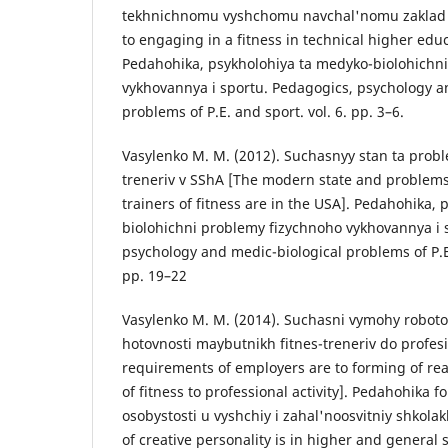
tekhnichnomu vyshchomu navchal'nomu zaklad [M
to engaging in a fitness in technical higher edu
Pedahohika, psykholohiya ta medyko-biolohichn
vykhovannya i sportu. Pedagogics, psychology a
problems of P.E. and sport. vol. 6. pp. 3–6.
Vasylenko M. M. (2012). Suchasnyy stan ta probl
treneriv v SShA [The modern state and problems
trainers of fitness are in the USA]. Pedahohika,
biolohichni problemy fizychnoho vykhovannya i 
psychology and medic-biological problems of P.E.
pp. 19–22
Vasylenko M. M. (2014). Suchasni vymohy robot
hotovnosti maybutnikh fitnes-treneriv do profes
requirements of employers are to forming of rea
of fitness to professional activity]. Pedahohika
osobystosti u vyshchiy i zahal'noosvitniy shkola
of creative personality is in higher and general s