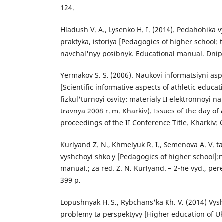
124.
Hladush V. A., Lysenko H. I. (2014). Pedahohika v
praktyka, istoriya [Pedagogics of higher school: t
navchal'nyy posibnyk. Educational manual. Dnip
Yermakov S. S. (2006). Naukovi informatsiyni aspe
[Scientific informative aspects of athletic educa
fizkul'turnoyi osvity: materialy II elektronnoyi n
travnya 2008 r. m. Kharkiv). Issues of the day of 
proceedings of the II Conference Title. Kharkiv: 
Kurlyand Z. N., Khmelyuk R. I., Semenova A. V. t
vyshchoyi shkoly [Pedagogics of higher school]:
manual.; za red. Z. N. Kurlyand. − 2-he vyd., per
399 p.
Lopushnyak H. S., Rybchans'ka Kh. V. (2014) Vys
problemy ta perspektyvy [Higher education of U