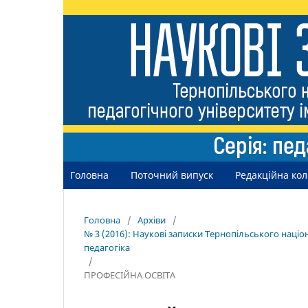
Головна
Поточний випуск
Редакційна кол
Головна
/
Архіви
/
№ 3 (2016): Наукові записки Тернопільського націо
педагогіка
/
ПРОФЕСІЙНА ОСВІТА