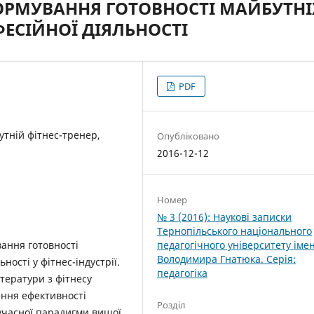
ОРМУВАННЯ ГОТОВНОСТІ МАЙБУТНІ
ФЕСІЙНОЇ ДІЯЛЬНОСТІ
PDF
утній фітнес-тренер,
Опубліковано
2016-12-12
Номер
№ 3 (2016): Наукові записки
Тернопільського національного
ання готовності
педагогічного університету імен
Володимира Гнатюка. Серія:
ності у фітнес-індустрії.
педагогіка
ітератури з фітнесу
ення ефективності
Розділ
сучасної парадигми вищої