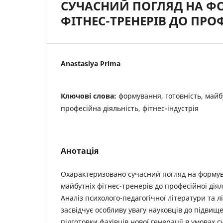
СУЧАСНИЙ ПОГЛЯД НА Ф
ФІТНЕС-ТРЕНЕРІВ ДО ПРО
Anastasiya Prіma
Ключові слова:
формування, готовність, майб
професійна діяльність, фітнес-індустрія
Анотація
Охарактеризовано сучасний погляд на формув
майбутніх фітнес-тренерів до професійної діяль
Аналіз психолого-педагогічної літератури та л
засвідчує особливу увагу науковців до підвищ
підготовки фахівців нової генерації в умовах 