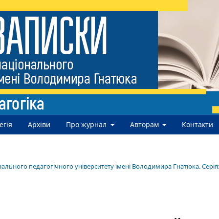
егія
Архіви
Про журнал
Авторам
Контакти
нального педагогічного університету імені Володимира Гнатюка. Серія