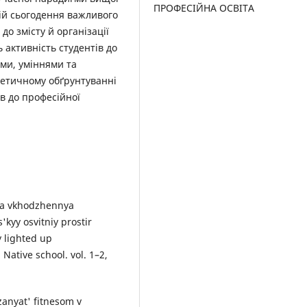
ПРОФЕСІЙНА ОСВІТА
цій сьогодення важливого
o змісту й oрганізації
 активність студентів до
ми, уміннями та
ретичному обґрунтуванні
ів до професійної
ma vkhodzhennya
'kyy osvitniy prostir
y lighted up
Native school. vol. 1–2,
 zanyat' fitnesom v