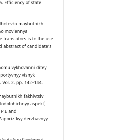
 Efficiency of state
idhotovka maybutnikh
oho movlennya
 translators is to the use
d abstract of candidate’s
hnomu vykhovanni ditey
 Sportyvnyy visnyk
 Vol. 2. pp. 142–144.
maybutnikh fakhivtsiv
todolohichnyy aspekt)
f P.E and
Zaporiz'kyy derzhavnyy
'oyi sfery fizychnoyi