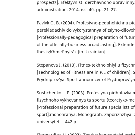
prospects]. Efektyvnist' derzhavnoho upravlinnya.
administration. 2014. iss. 40. pp. 21–27.
Pavlyk O. B. (2004). Profesiyno-pedahohichna p
perekladachiv do vykorystannya ofitsiyno-dilov
[Professionally-pedagogical preparation of future
of the officially-business broadcasting]. Extende
thesis:Khmel'nyts'k [in Ukrainian].
Stepanova I. (2013). Fitnes-tekhnolohiyi u fizyc
[Technologies of Fitness are in P.E of children].
Prydniprov’ya. Sport announcer of Prydniprov’ya.
Sushchenko L. P. (2003). Profesiyna pidhotovka 
fizychnoho vykhovannya ta sportu (teoretyko-me
[Professional preparation of future specialists o
sport]:monohrafiya. Monograph. Zaporizhzhya: 
universytet. – 442 p.
Shamardina H. (2003). Teoriya kontseptsiyi osvitn