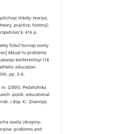
yshchoyi shkoly: teoriya,
heory, practice, history]:
ropetrovs'k. 416 p.
kty fizkul'turnoyi osvity
tion] Aktual'ni problemy
aukovoyi konferentsiyi (18
athletic education:
OVS. pp. 3–6.
a in. (2005). Pedahohika
navch. posib. educational
erob. i dop. K.: Znannya.
hcha osvita Ukrayiny:
kraine: problems and