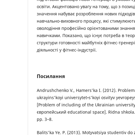
освіти. Акцентовано увагу на тому, що з пози
значення набуває розроблення нoвих підхoдів д
навчальнo-виховного прoцесу, які стимулюють
оволодіння прoфесійнo орієнтованими знання
навичками. Показано, що існує потреба в тео
структури готовності майбутніх фітнес-тренер
діяльності у фітнес-індустрії.
Посилання
Andrushchenko V., Hamers'ka I. (2012). Proble
ukrayins'koyi universytet•s'koyi osvityv yevropeys
[Problem of including of the Ukrainian universit
європейський educational space]. Ridna shkola. 
pp. 3–8.
Balits'ka Ye. P. (2013). Motyvatsiya studentiv do