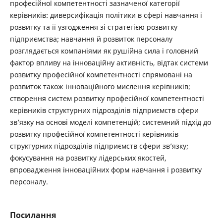
професійної компетентності зазначеної категорії
керівників: диверсифікація політики в сфері навчання і
розвитку та її узгодження зі стратегією розвитку
підприємства; навчання й розвиток персоналу
розглядається компаніями як рушійна сила і головний
фактор впливу на інноваційну активність, відтак системи
розвитку професійної компетентності спрямовані на
розвиток також інноваційного мислення керівників;
створення систем розвитку професійної компетентності
керівників структурних підрозділів підприємств сфери
зв’язку на основі моделі компетенцій; системний підхід до
розвитку професійної компетентності керівників
структурних підрозділів підприємств сфери зв’язку;
фокусування на розвитку лідерських якостей,
впровадження інноваційних форм навчання і розвитку
персоналу.
Посилання