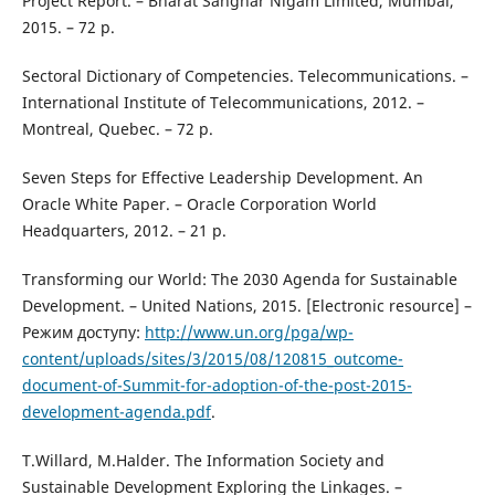
Project Report. – Bharat Sanghar Nigam Limited, Mumbai,
2015. – 72 p.
Sectoral Dictionary of Competencies. Telecommunications. –
International Institute of Telecommunications, 2012. –
Montreal, Quebec. – 72 p.
Seven Steps for Effective Leadership Development. An
Oracle White Paper. – Oracle Corporation World
Headquarters, 2012. – 21 p.
Transforming our World: The 2030 Agenda for Sustainable
Development. – United Nations, 2015. [Electronic resource] –
Режим доступу:
http://www.un.org/pga/wp-
content/uploads/sites/3/2015/08/120815_outcome-
document-of-Summit-for-adoption-of-the-post-2015-
development-agenda.pdf
.
T.Willard, M.Halder. The Information Society and
Sustainable Development Exploring the Linkages. –