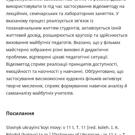
використовувати їх під час застосування відеометоду на
лекційних, семінарських та лабораторних заняттях. У
вказаному процесі реалізується зв’язок із
позанавчальним життям студентів, активізується їхній
життєвий досвід, розширюється кругозір та здійснюється
виховання майбутніх педагогів. Вказано, що у фільмах
майстерно зображені різні виховні й дидактичні
проблеми, відтворені цікаві педагогічні ситуації.
Відеометод сприяє реалізації принципів доступності,
емоційності та наочності у навчанні. Обґрунтовано, що
застосування високоякісних художніх фільмів активізує
творче мислення, сприяє формуванню навичок аналізу й
самоаналізу майбутніх учителів.
Посилання
Slovnyk ukrayins'koyi movy: v 11 t. T. 11 [red. koleh. I. K.
Bilodid (holova) ta in.] [Dictionary of Ukrainian : in 11 т. − Т.