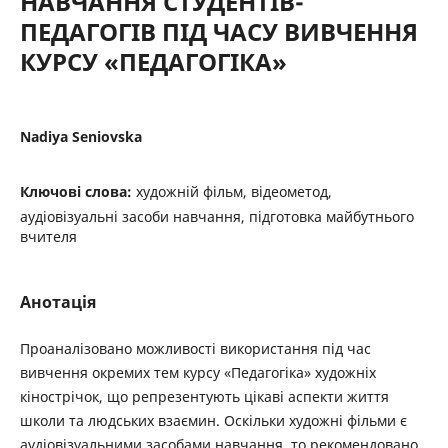
НАВЧАННЯ СТУДЕНТІВ-
ПЕДАГОГІВ ПІД ЧАСУ ВИВЧЕННЯ
КУРСУ «ПЕДАГОГІКА»
Nadiya Seniovska
Ключові слова:
художній фільм, відеометод,
аудіовізуальні засоби навчання, підготовка майбутнього
вчителя
Анотація
Проаналізовано можливості використання під час
вивчення окремих тем курсу «Педагогіка» художніх
кінострічок, що репрезентують цікаві аспекти життя
школи та людських взаємин. Оскільки художні фільми є
аудіовізуальними засобами навчання, то рекомендовано