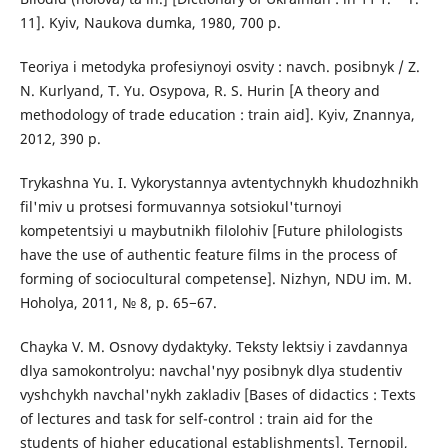
11]. Kyiv, Naukova dumka, 1980, 700 p.
Teoriya i metodyka profesiynoyi osvity : navch. posibnyk / Z.
N. Kurlyand, T. Yu. Osypova, R. S. Hurin [A theory and
methodology of trade education : train aid]. Kyiv, Znannya,
2012, 390 p.
Trykashna Yu. I. Vykorystannya avtentychnykh khudozhnikh
fil'miv u protsesi formuvannya sotsiokul'turnoyi
kompetentsiyi u maybutnikh filolohiv [Future philologists
have the use of authentic feature films in the process of
forming of sociocultural competense]. Nizhyn, NDU im. M.
Hoholya, 2011, № 8, p. 65−67.
Chayka V. M. Osnovy dydaktyky. Teksty lektsiy i zavdannya
dlya samokontrolyu: navchal'nyy posibnyk dlya studentiv
vyshchykh navchal'nykh zakladiv [Bases of didactics : Texts
of lectures and task for self-control : train aid for the
students of higher educational establishments]. Ternopil,