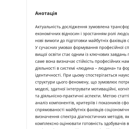
Анотація
Актуальність дослідження зумовлена трансфо
економічних відносин і зростанням ролі людсь
нові вимоги до підготовки майбутніх фахівців
У сучасних умовах формування професійної сп
вищої освіти стає одним із ключових завдань 
саме вона визначає стійкість професійних намі
діяльності в системі «людина – людина» та ф
ідентичності. При цьому спостерігається наук
структури цього феномену, що зумовлює потреб
моделі, здатної інтегрувати мотиваційні, когні
та діяльнісно-практичні аспекти. Метою статт
аналіз компонентів, критеріїв і показників сф
спрямованості майбутніх фахівців соціономічн
визначення спектра діагностичних методів, я
комплексно оцінювати готовність здобувачів в