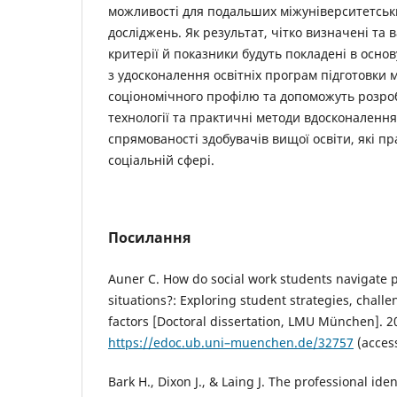
можливості для подальших міжуніверситетськи
досліджень. Як результат, чітко визначені та 
критерії й показники будуть покладені в основ
з удосконалення освітніх програм підготовки м
соціономічного профілю та допоможуть розро
технології та практичні методи вдосконаленн
спрямованості здобувачів вищої освіти, які п
соціальній сфері.
Посилання
Auner C. How do social work students navigate p
situations?: Exploring student strategies, challe
factors [Doctoral dissertation, LMU München]. 
https://edoc.ub.uni–muenchen.de/32757
(access
Bark H., Dixon J., & Laing J. The professional iden