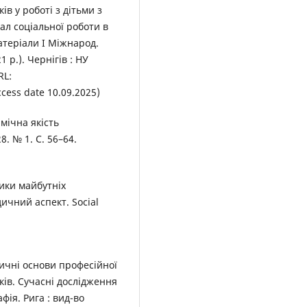
в у роботі з дітьми з
л соціальної роботи в
матеріали I Міжнарод.
1 р.). Чернігів : НУ
RL:
cess date 10.09.2025)
мічна якість
. № 1. С. 56–64.
ики майбутніх
ичний аспект. Social
дичні основи професійної
ків. Сучасні дослідження
фія. Рига : вид-во