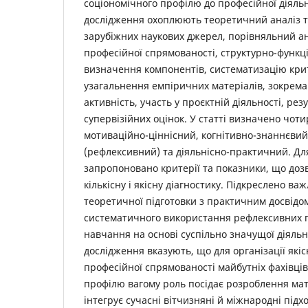
соціономічного профілю до професійної діяль
дослідження охоплюють теоретичний аналіз та
зарубіжних наукових джерел, порівняльний ан
професійної спрямованості, структурно-функці
визначення компонентів, систематизацію крит
узагальнення емпіричних матеріалів, зокрема
активність, участь у проєктній діяльності, рез
супервізійних оцінок. У статті визначено чот
мотиваційно-ціннісний, когнітивно-знаннєвий
(рефлексивний) та діяльнісно-практичний. Дл
запропоновано критерії та показники, що до
кількісну і якісну діагностику. Підкреслено в
теоретичної підготовки з практичним досвідом
систематичного використання рефлексивних п
навчання на основі суспільно значущої діяльн
дослідження вказують, що для організації якіс
професійної спрямованості майбутніх фахівців
профілю вагому роль посідає розроблення мат
інтегрує сучасні вітчизняні й міжнародні підхо