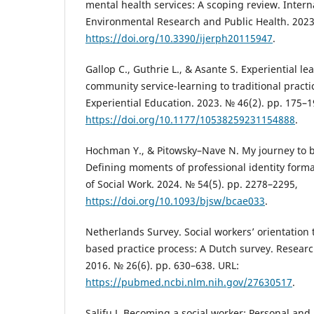
mental health services: A scoping review. Interna
Environmental Research and Public Health. 2023
https://doi.org/10.3390/ijerph20115947
.
Gallop C., Guthrie L., & Asante S. Experiential 
community service-learning to traditional practi
Experiential Education. 2023. № 46(2). pp. 175–1
https://doi.org/10.1177/10538259231154888
.
Hochman Y., & Pitowsky–Nave N. My journey to b
Defining moments of professional identity format
of Social Work. 2024. № 54(5). pp. 2278–2295,
https://doi.org/10.1093/bjsw/bcae033
.
Netherlands Survey. Social workers’ orientation
based practice process: A Dutch survey. Researc
2016. № 26(6). pp. 630–638. URL:
https://pubmed.ncbi.nlm.nih.gov/27630517
.
Salifu J. Becoming a social worker: Personal and 