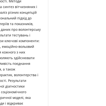
ності. Методи
 синтез вітчизняних і
аліз різних концепцій
ональний підхід до
еріїв та показників,
 даних про волонтерську
ультати тестувань і
ири ключові компоненти:
, емоційно-вольовий
я кожного з них
зволяють здійснювати
ажливість поєднання
, а також
рактик, волонтерства і
ості. Результати
ної діагностики
 соціономічного
ричної моделі, яка
ди і відкриває