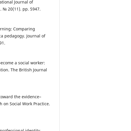
tional Journal of
. № 20(11). pp. 5947.
learning: Comparing
ca pedagogy. Journal of
91.
ecome a social worker:
ion. The British Journal
 toward the evidence–
h on Social Work Practice.
professional identity