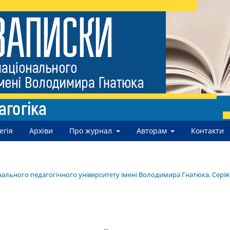
егія
Архіви
Про журнал
Авторам
Контакти
нального педагогічного університету імені Володимира Гнатюка. Серія