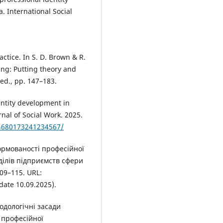
. International Social
ctice. In S. D. Brown & R.
ing: Putting theory and
ed., pp. 147–183.
dentity development in
rnal of Social Work. 2025.
14680173241234567/
формованості професійної
ділів підприємств сфери
109–115. URL:
date 10.09.2025).
одологічні засади
 професійної