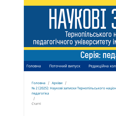
Головна
Поточний випуск
Редакційна кол
Головна
/
Архіви
/
№ 2 (2025): Наукові записки Тернопільського націо
педагогіка
/
Статті