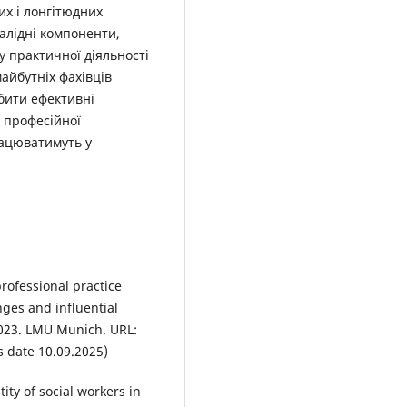
х і лонгітюдних
валідні компоненти,
у практичної діяльності
айбутніх фахівців
бити ефективні
я професійної
рацюватимуть у
rofessional practice
nges and influential
2023. LMU Munich. URL:
 date 10.09.2025)
tity of social workers in