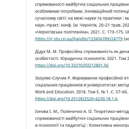
спрямованості майбутніх соціальних працівникі
особливими потребами. Інноваційний потенціа
сучасному світі: на межі науки та практики : 
наук.–практ. конф. (м. Чернігів, 20–21 трав. 202
«Чернігівська політехніка», 2021. С. 173–175. U
https://ir.stu.cn.ua/handle/123456789/24779
(ac
Дідух М. М. Професійна спрямованість як дина
особистості. Юридична психологія. 2021. Том 28
https://doi.org/10.33270/03212801.56
Зозуляк–Случик Р. Формування професійної ет
соціальних працівників в університетах: метод
Work and Education. 2018. Том 5. № 1. С. 57–66.
https://doi.org/10.25128/2520–6230.18.1.6
.
Іонова І. М., Поляничко А. О. Теоретико–мето
спрямованості майбутніх соціальних працівни
в психології та педагогіці : Колективна моногра