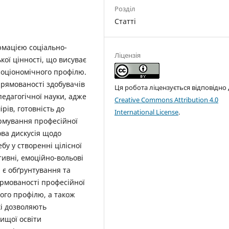
Розділ
Статті
рмацією соціально-
Ліцензія
кої цінності, що висуває
 соціономічного профілю.
рямованості здобувачів
Ця робота ліцензується відповідно
педагогічної науки, адже
Creative Commons Attribution 4.0
рів, готовність до
International License
.
ормування професійної
ова дискусія щодо
у у створенні цілісної
тивні, емоційно-вольові
і є обґрунтування та
ормованості професійної
ого профілю, а також
кі дозволяють
ищої освіти