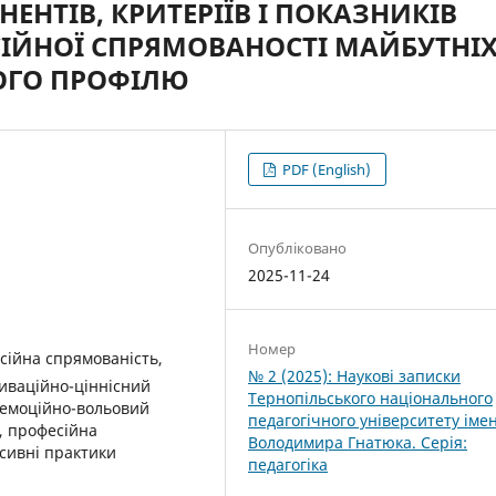
НТІВ, КРИТЕРІЇВ І ПОКАЗНИКІВ
ІЙНОЇ СПРЯМОВАНОСТІ МАЙБУТНІ
ОГО ПРОФІЛЮ
PDF (English)
Опубліковано
2025-11-24
Номер
сійна спрямованість,
№ 2 (2025): Наукові записки
тиваційно-ціннісний
Тернопільського національного
 емоційно-вольовий
педагогічного університету імен
, професійна
Володимира Гнатюка. Серія:
ксивні практики
педагогіка