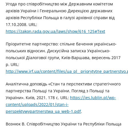
Угода про співробітництво між Державним комітетом
архівів України і Генеральною Дирекцією державних
архівів Республіки Польща в галузі архівної справи від
17.10.2008. URL:
https://zakon.rada.gov.ua/laws/show/616_125#Text
Пріоритетне партнерство: спільне бачення українсько-
польських відносин. Дискусійна записка Українсько-
польської Діалогової групи, Київ-Варшава, вересень 2017
р. URL:
http://www.irf.ua/content/files/ua_pl__priorytytne_partnerstvo.
Аналітична доповідь «Стан та перспективи стратегічного
партнерства Польщі та України. Погляд з Польщі та
України». Київ, 2021. 178 с. URL:
https://ies.lublin.pl/wp-
content/uploads/2022/01/stan-i-
perspektywypartnerstwa_ua_web-1.pdf
.
Вознюк В. Співробітництво України та Республіки Польща