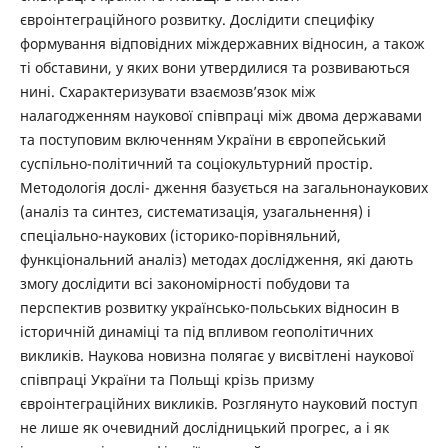
євроінтеграційного розвитку. Дослідити специфіку
формування відповідних міждержавних відносин, а також
ті обставини, у яких вони утвердилися та розвиваються
нині. Схарактеризувати взаємозв’язок між
налагодженням наукової співпраці між двома державами
та поступовим включенням України в європейський
суспільно-політичний та соціокультурний простір.
Методологія дослі- дження базується на загальнонаукових
(аналіз та синтез, систематизація, узагальнення) і
спеціально-наукових (історико-порівняльний,
функціональний аналіз) методах дослідження, які дають
змогу дослідити всі закономірності побудови та
перспектив розвитку українсько-польських відносин в
історичній динаміці та під впливом геополітичних
викликів. Наукова новизна полягає у висвітлені наукової
співпраці України та Польщі крізь призму
євроінтеграційних викликів. Розглянуто науковий поступ
не лише як очевидний дослідницький прогрес, а і як