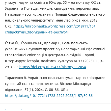
у галузі науки та освіти в 90-х рр. XX – на початку XXI ст.
Україна та Польща: минуле, сьогодення, перспективи.
Науковий часопис Інституту Польщі Східноєвропейського
національного університету імені Лесі Українки. 2018.
URL:
https://ukrpolnauka.wordpress.com/2018/11/15/
співробітництво-україни-та-республі
Ґетка Й., Ґронцька М., Крамар Р. Роль польсько-
українських наукових проєктів у налагодженні ефективної
стратегічної співпраці в центрально-східній Європі.
Інтермарум: історія, політика, культура № 13 (2023). С. 9–
29. URL:
https://doi.org/10.35433/history.112054
Тарасенко В. Українсько-польська гуманітарна співпраця:
сучасний стан та перспективи. Вісник: Міжнародні
відносини, 57(1), 2024. С. 80–86. URL:
https://doi.org/10.17721/1728-2292.2023/1-57/80-86