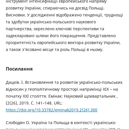
інструмент інтенсифікації європейського напряму
розвитку України, спираючись на досвід Польщі.
Висновки. У дослідженні відображено тенденції, труднощі
та здобутки українсько-польського наукового
партнерства, окреслено ключові перспективи та
задекларовані шляхи його покращення. Представлено
пріоритетність європейського вектора розвитку України,
а також з’ясовано місце та роль Польщі в ньому.
Посилання
Дацків. І. Встановлення та розвиток українсько-польських
відносин у геополітичному просторі наприкінці XIX – на
початку XXI століття. Емінак: Науковий щоквартальник ,
(2(26), 2019. С. 141–148. URL:
https://doi.org/10.33782/eminak2019.2(26).300
Слободян О. Україна та Польща в контексті українсько-