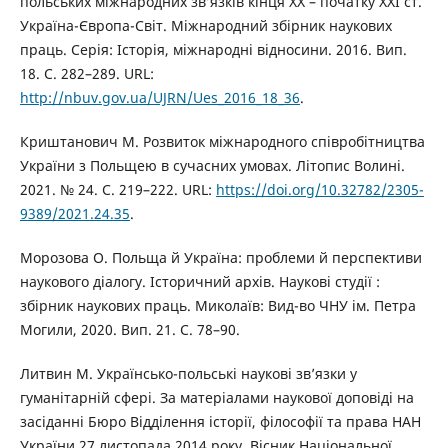
польських міжнародних зв’язків кінця ХХ – початку ХХІ ст.
Україна-Європа-Світ. Міжнародний збірник наукових
праць. Серія: Історія, міжнародні відносини. 2016. Вип.
18. С. 282–289. URL:
http://nbuv.gov.ua/UJRN/Ues_2016_18_36
.
Криштанович М. Розвиток міжнародного співробітництва
України з Польщею в сучасних умовах. Літопис Волині.
2021. № 24. С. 219–222. URL:
https://doi.org/10.32782/2305-
9389/2021.24.35
.
Морозова О. Польща й Україна: проблеми й перспективи
наукового діалогу. Історичний архів. Наукові студії :
збірник наукових праць. Миколаїв: Вид-во ЧНУ ім. Петра
Могили, 2020. Вип. 21. С. 78–90.
Литвин М. Українсько-польські наукові зв’язки у
гуманітарній сфері. За матеріалами наукової доповіді на
засіданні Бюро Відділення історії, філософії та права НАН
України 27 листопада 2014 року. Вісник Національної