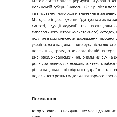
Метою статті є аналіз формування українськог
Волинській губернії навесні 1917 р. після по
та з’ясування його ролі й значення в загально
Методологія дослідження ґрунтується як на за
синтезі, індукції, дедукції), так і на спеціальн
типологічного, історико-системного) методах.
полягає в комплексному дослідженні процесу
українського національного руху після лютого
політичних, громадських організацій на терен
Висновки. Український національний рух на В
роль у загальноукраїнському контексті, забе
рівня національної свідомості українців та с
подальшого розвитку державотворчого проце
Посилання
Історія Волині. З найдавніших часів до наших 