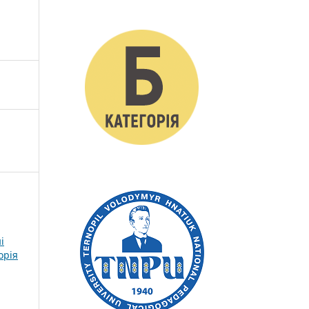
і
орія