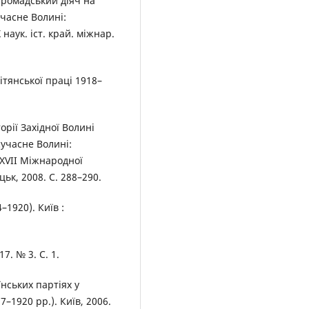
громадський діяч на
учасне Волині:
наук. іст. край. міжнар.
ітянської праці 1918–
орії Західної Волині
сучасне Волині:
ХVІІ Міжнародної
ьк, 2008. С. 288–290.
–1920). Київ :
7. № 3. С. 1.
нських партіях у
–1920 рр.). Київ, 2006.