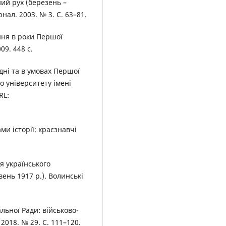
ий рух (березень –
нал. 2003. № 3. С. 63–81.
ння в роки Першої
09. 448 с.
дні та в умовах Першої
о університету імені
RL:
и історії: краєзнавчі
я українського
ень 1917 р.). Волинські
льної Ради: військово-
2018. № 29. С. 111–120.