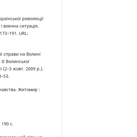
країнської революції
і воєнна ситуація.
173–191. URL:
ої справи на Волині
 ІІ Волинської
(2–3 жовт. 2009 р.).
0–53.
навства. Житомир :
 190 с.