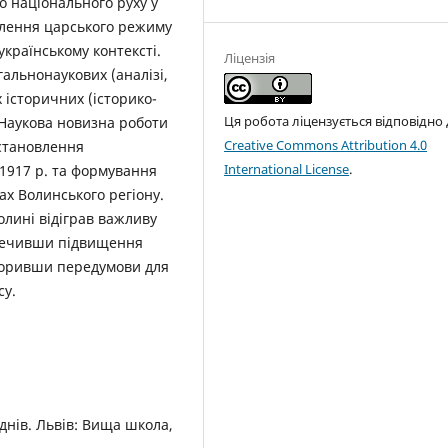
о національного руху у
валення царського режиму
українському контексті.
Ліцензія
гальнонаукових (аналізі,
их історичних (історико-
Ця робота ліцензується відповідно
 Наукова новизна роботи
Creative Commons Attribution 4.0
 становлення
International License
.
 1917 р. та формування
ах Волинського регіону.
олині відіграв важливу
зпечивши підвищення
творивши передумови для
су.
днів. Львів: Вища школа,