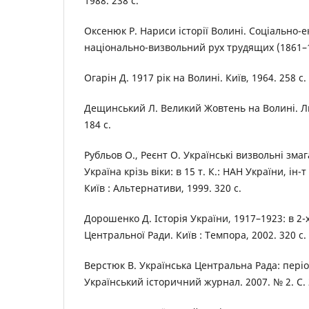
1988. 238 с.
Оксенюк Р. Нариси історії Волині. Соціально-
національно-визвольний рух трудящих (1861–19
Огарін Д. 1917 рік на Волині. Київ, 1964. 258 с.
Дещинський Л. Великий Жовтень на Волині. Ль
184 с.
Рубльов О., Реєнт О. Українські визвольні зма
Україна крізь віки: в 15 т. К.: НАН України, ін-т 
Київ : Альтернативи, 1999. 320 с.
Дорошенко Д. Історія України, 1917–1923: в 2-х 
Центральної Ради. Київ : Темпора, 2002. 320 с.
Верстюк В. Українська Центральна Рада: пері
Український історичний журнал. 2007. № 2. С. 