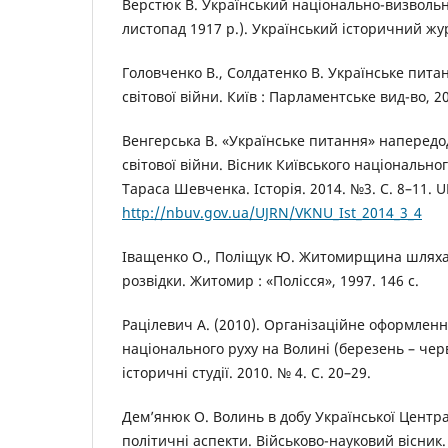
Верстюк В. Український національно-визвольн
листопад 1917 р.). Український історичний жур
Головченко В., Солдатенко В. Українське пита
світової війни. Київ : Парламентське вид-во, 20
Венгерська В. «Українське питання» напередо
світової війни. Вісник Київського національног
Тараса Шевченка. Історія. 2014. №3. С. 8–11. U
http://nbuv.gov.ua/UJRN/VKNU_Ist_2014_3_4
Іващенко О., Поліщук Ю. Житомирщина шляхам
розвідки. Житомир : «Полісся», 1997. 146 с.
Рацілевич А. (2010). Організаційне оформленн
національного руху на Волині (березень – черв
історичні студії. 2010. № 4. С. 20–29.
Дем’янюк О. Волинь в добу Української Центра
політичні аспекти. Військово-науковий вісник. 