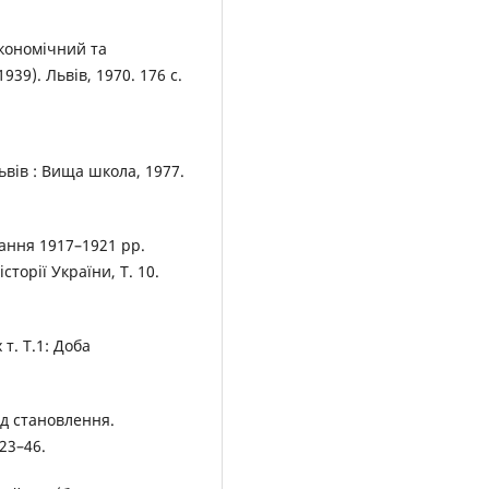
економічний та
39). Львів, 1970. 176 с.
вів : Вища школа, 1977.
гання 1917–1921 рр.
історії України, Т. 10.
т. Т.1: Доба
од становлення.
23–46.