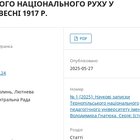
ОГО НАЦІОНАЛЬНОГО РУХУ У
ЕСНІ 1917 Р.
PDF
Франка
Опубліковано
2025-05-27
.24
Номер
Волинь, Лютнева
№ 1 (2025): Наукові записки
нтральна Рада
Тернопільського національного
педагогічного університету імен
Володимира Гнатюка. Cерія: Іст
Розділ
Статті