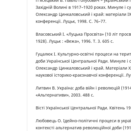
П’ясецький В. Павло Голубович – український 
Західній Волині в 1917–1920 роках. Минуле і с
Олександр Цинкаловський і край: матеріали ІХ 
конференції. Луцьк, 1998. С. 76–77.
Власовський І. «Луцька Просвіта» (10 літ просв
1928). Луцьк : «Вежа», 1996. Т. 3. 605 с.
Гуцалюк І. Культурно-освітні процеси на терит
доби Української Центральної Ради. Минуле і 
Олександр Цинкаловський і край. Матеріали Х
наукової історико-краєзнавчої конференції. Луц
Литвин В. Україна: доба війн і революцій (1914
«Альтернативи», 2003. 488 с.
Вісті Української Центральної Ради. Квітень 191
Любовець О. Ідейно-політичні процеси в украї
контексті альтернатив революційної доби (1917