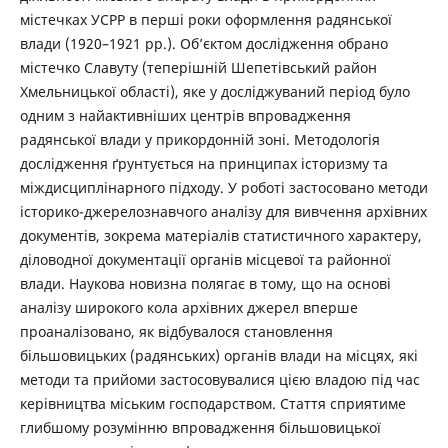
містечках УСРР в перші роки оформлення радянської
влади (1920–1921 рр.). Об’єктом дослідження обрано
містечко Славуту (теперішній Шепетівський район
Хмельницької області), яке у досліджуваний період було
одним з найактивніших центрів впровадження
радянської влади у прикордонній зоні. Методологія
дослідження ґрунтується на принципах історизму та
міждисциплінарного підходу. У роботі застосовано методи
історико-джерелознавчого аналізу для вивчення архівних
документів, зокрема матеріалів статистичного характеру,
діловодної документації органів місцевої та районної
влади. Наукова новизна полягає в тому, що на основі
аналізу широкого кола архівних джерел вперше
проаналізовано, як відбувалося становлення
більшовицьких (радянських) органів влади на місцях, які
методи та прийоми застосовувалися цією владою під час
керівництва міським господарством. Стаття сприятиме
глибшому розумінню впровадження більшовицької