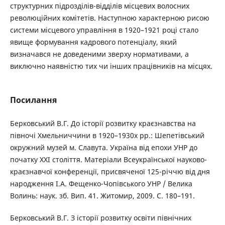
структурних підрозділів-відділів місцевих волосних
революційних комітетів. Наступною характерною рисою
системи місцевого управління в 1920–1921 році стало
явище формування кадрового потенціалу, який
визначався не доведеними зверху нормативами, а
виключно наявністю тих чи інших працівників на місцях.
Посилання
Берковський В.Г. До історії розвитку краєзнавства на
півночі Хмельниччини в 1920–1930х рр.: Шепетівський
окружний музей м. Славута. Україна від епохи УНР до
початку ХХІ століття. Матеріали Всеукраїнської науково-
краєзнавчої конференції, присвяченої 125-річчю від дня
народження І.А. Фещенко-Чопівського УНР / Велика
Волинь: наук. зб. Вип. 41. Житомир, 2009. С. 180–191.
Берковський В.Г. З історії розвитку освіти північних