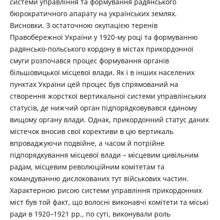
системи управління та формування радянського
бюрократичного апарату на українських землях.
Висновки. З остаточною окупацією теренів
Правобережної України у 1920-му році та формуванню
радянсько-польського кордону в містах прикордонної
смуги розпочався процес формування органів
більшовицької місцевої влади. Як і в інших населених
пунктах України цей процес був спрямований на
створення жорсткої вертикальної системи управлінських
статусів, де нижчий орган підпорядковувався єдиному
вищому органу влади. Однак, прикордонний статус даних
містечок вносив свої корективи в цю вертикаль
впроваджуючи подвійне, а часом й потрійне
підпорядкування місцевої влади – місцевим цивільним
радам, місцевим революційним комітетам та
командуванню дислокованих тут військових частин.
Характерною рисою системи управління прикордонних
міст був той факт, що волосні виконавчі комітети та міські
ради в 1920–1921 рр., по суті, виконували роль