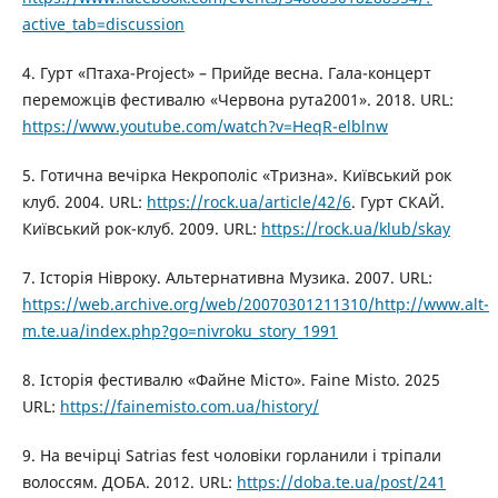
active_tab=discussion
4. Гурт «Птаха-Project» – Прийде весна. Гала-концерт
переможців фестивалю «Червона рута2001». 2018. URL:
https://www.youtube.com/watch?v=HeqR-elblnw
5. Готична вечірка Некрополіс «Тризна». Київський рок
клуб. 2004. URL:
https://rock.ua/article/42/6
. Гурт СКАЙ.
Київський рок-клуб. 2009. URL:
https://rock.ua/klub/skay
7. Історія Нівроку. Альтернативна Музика. 2007. URL:
https://web.archive.org/web/20070301211310/http://www.alt-
m.te.ua/index.php?go=nivroku_story_1991
8. Історія фестивалю «Файне Місто». Faine Misto. 2025
URL:
https://fainemisto.com.ua/history/
9. На вечірці Satrias fest чоловіки горланили і тріпали
волоссям. ДОБА. 2012. URL:
https://doba.te.ua/post/241