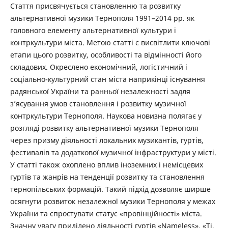
Стаття присвячується становленню та розвитку
альтернативної музики Тернополя 1991–2014 рр. як
головного елементу альтернативної культури і
контркультури міста. Метою статті є висвітлити ключові
етапи цього розвитку, особливості та відмінності його
складових. Окреслено економічний, логістичний і
соціально-культурний стан міста наприкінці існування
радянської України та ранньої незалежності задля
з’ясування умов становлення і розвитку музичної
контркультури Тернополя. Наукова новизна полягає у
розгляді розвитку альтернативної музики Тернополя
через призму діяльності локальних музикантів, гуртів,
фестивалів та додаткової музичної інфраструктури у місті.
У статті також охоплено вплив іноземних і немісцевих
гуртів та жанрів на тенденції розвитку та становлення
тернопільських формацій. Такий підхід дозволяє ширше
осягнути розвиток незалежної музики Тернополя у межах
України та спростувати статус «провінційності» міста.
Значну увагу приділено діяльності гуртів «Nameless», «Ті,