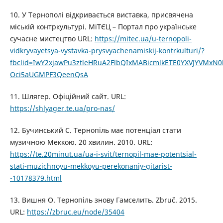
10. У Тернополі відкривається виставка, присвячена
міській контркультурі. МіТЄЦ – Портал про українське
сучасне мистецтво URL:
https://mitec.ua/u-ternopoli-
vidkryvayetsya-vystavka-prysvyachenamiskij-kontrkulturi/?
fbclid=IwY2xjawPu3ztleHRuA2FlbQIxMABicmlkETE0YXVJYVM
Oci5aUGMPF3QeenQsA
11. Шлягер. Офіційний сайт. URL:
https://shlyager.te.ua/pro-nas/
12. Бучинський С. Тернопіль має потенціал стати
музичною Меккою. 20 хвилин. 2010. URL:
https://te.20minut.ua/ua-i-svit/ternopil-mae-potentsial-
stati-muzichnoyu-mekkoyu-perekonaniy-gitarist-
-10178379.html
13. Вишня О. Тернопіль знову Гамселить. Zbruč. 2015.
URL:
https://zbruc.eu/node/35404