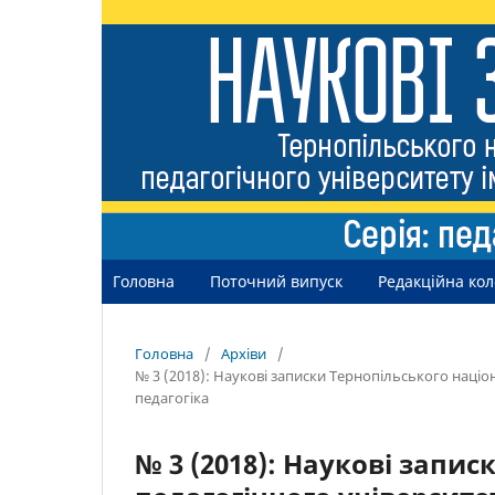
Головна
Поточний випуск
Редакційна кол
Головна
/
Архіви
/
№ 3 (2018): Наукові записки Тернопільського націо
педагогіка
№ 3 (2018): Наукові запи