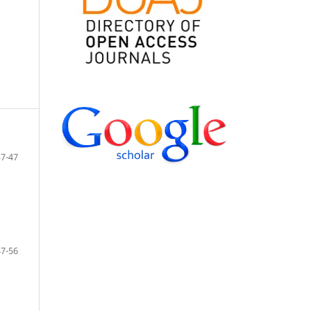
37-47
47-56