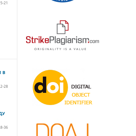
15-21
 В
22-28
ДУ
28-36