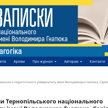
егія
Архіви
Про журнал
Авторам
Контакти
нального педагогічного університету імені Володимира Гнатюка. Серія
ски Тернопільського національного