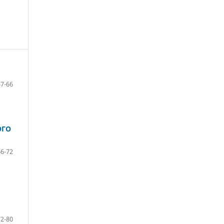
57-66
ОГО
66-72
72-80