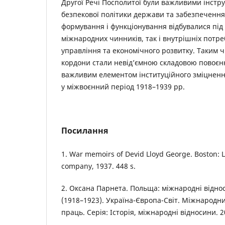
Другої Речі Посполитої були важливими інстр
безпекової політики держави та забезпечення ї
формування і функціонування відбувалися під
міжнародних чинників, так і внутрішніх потр
управління та економічного розвитку. Таким ч
кордони стали невід’ємною складовою повоєнн
важливим елементом інституційного зміцнення
у міжвоєнний період 1918–1939 рр.
Посилання
1. War memoirs of Devid Lloyd George. Boston: L
company, 1937. 448 s.
2. Оксана Парнета. Польща: міжнародні відно
(1918–1923). Україна-Європа-Світ. Міжнародн
праць. Серія: Історія, міжнародні відносини. 20