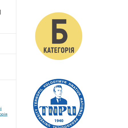
Й
і
орія