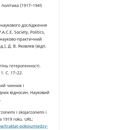
я політика (1917–1945
т наукового дослідження
.C.E. Society, Politics,
й науково-практичний
.), Д. В. Яковлев (відп.
тінь гетерогенності.
1. С. 17–22.
ний чинник і
них відносин. Науковий
.
zonemi i skojarzonemi i
 1919 roku. URL:
aw/traktat-pokojumiedzy-