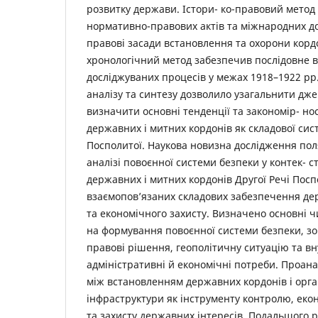
розвитку держави. Істори- ко-правовий метод
нормативно-правових актів та міжнародних дог
правові засади встановлення та охорони корд
хронологічний метод забезпечив послідовне 
досліджуваних процесів у межах 1918–1922 рр
аналізу та синтезу дозволило узагальнити дж
визначити основні тенденції та закономір- но
державних і митних кордонів як складової сис
Посполитої. Наукова новизна дослідження пол
аналізі повоєнної системи безпеки у контек- 
державних і митних кордонів Другої Речі Посп
взаємопов’язаних складових забезпечення де
та економічного захисту. Визначено основні 
на формування повоєнної системи безпеки, з
правові рішення, геополітичну ситуацію та 
адміністративні й економічні потреби. Проана
між встановленням державних кордонів і орга
інфраструктури як інструменту контролю, ек
та захисту державних інтересів. Подальшого 