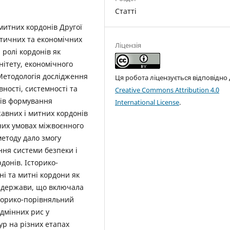
Статті
митних кордонів Другої
ітичних та економічних
Ліцензія
 ролі кордонів як
ітету, економічного
 Методологія дослідження
Ця робота ліцензується відповідно
вності, системності та
Creative Commons Attribution 4.0
сів формування
International License
.
авних і митних кордонів
чних умовах міжвоєнного
методу дало змогу
ння системи безпеки і
донів. Історико-
і та митні кордони як
 держави, що включала
Історико-порівняльний
ідмінних рис у
ур на різних етапах