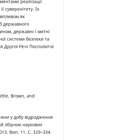
ументами реалізації
ї суверенітету. Їх
 впливом як
еб державного
ином, державні і митні
ої системи безпеки та
 Другої Речі Посполитої
ittle, Brown, and
сини у добу відродження
ий збірник наукових
13. Вип. 11. С. 329–334.