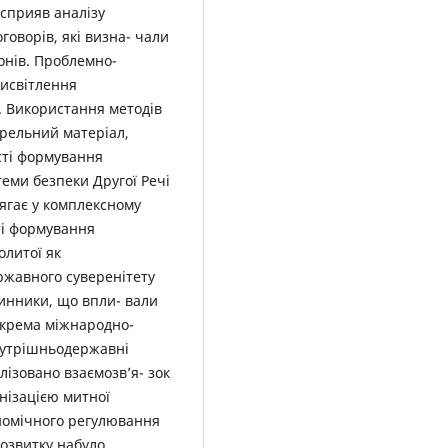
 сприяв аналізу
оворів, які визна- чали
онів. Проблемно-
висвітлення
. Використання методів
ерельний матеріал,
сті формування
теми безпеки Другої Речі
ягає у комплексному
сті формування
олитої як
ржавного суверенітету
чинники, що впли- вали
окрема міжнародно-
внутрішньодержавні
лізовано взаємозв’я- зок
нізацією митної
ономічного регулювання
розвитку набуло