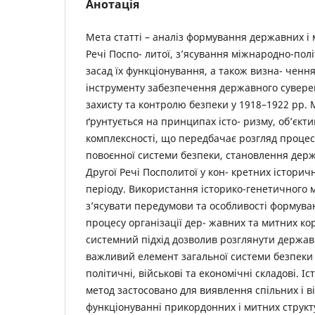
Анотація
Мета статті – аналіз формування державних і 
Речі Поспо- литої, з’ясування міжнародно-пол
засад їх функціонування, а також визна- чення
інструменту забезпечення державного суверен
захисту та контролю безпеки у 1918–1922 рр.
ґрунтується на принципах істо- ризму, об’єкти
комплексності, що передбачає розгляд проце
повоєнної системи безпеки, становлення держ
Другої Речі Посполитої у кон- кретних істори
періоду. Використання історико-генетичного 
з’ясувати передумови та особливості формува
процесу організації дер- жавних та митних кор
системний підхід дозволив розглянути державн
важливий елемент загальної системи безпеки
політичні, військові та економічні складові. 
метод застосовано для виявлення спільних і в
функціонуванні прикордонних і митних структ