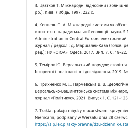
3. Цвєтков Т. Міжнародні відносини і зовнішн
рр.). Київ: Либідь, 1997. 232 с.
4. Коппель О. А. Міжнародні системи як об’єк
в контексті парадигмальної еволюції науки. S.P.A
Administration in Central Europe: електронни
журнал / редкол.: Д. Маршалек-Кава (голов. ред
ред.); НУ «ОЮА». Одеса, 2017. Вип. 7. С. 18–22.
5. Теміров Ю. Версальський порядок: столітня 
Історичні і політологічні дослідження. 2019. № 
6. Прихненко М. І., Парчевська В. В. Ідеологіч
Версальсько-Вашингтонська система міжнарод
журнал «Політикус». 2021. Випуск 1. С. 121–125
7. Traktat pokoju między mocarstwami sprzymier
Niemcami, podpisany w Wersalu dnia 28 czerwca
https://sip.lex.pl/akty-prawne/dzu-dziennik-ust