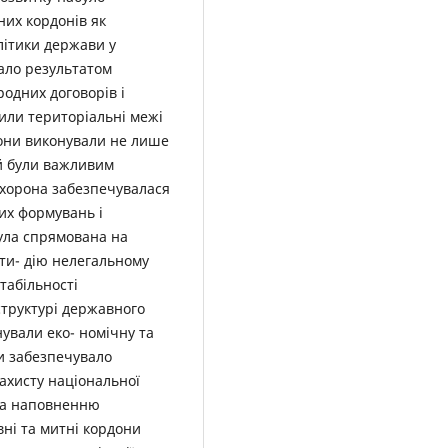
их кордонів як
олітики держави у
ало результатом
одних договорів і
ли територіальні межі
они виконували не лише
й були важливим
охорона забезпечувалася
их формувань і
була спрямована на
оти- дію нелегальному
табільності
труктурі державного
ували еко- номічну та
и забезпечувало
ахисту національної
 та наповненню
ні та митні кордони