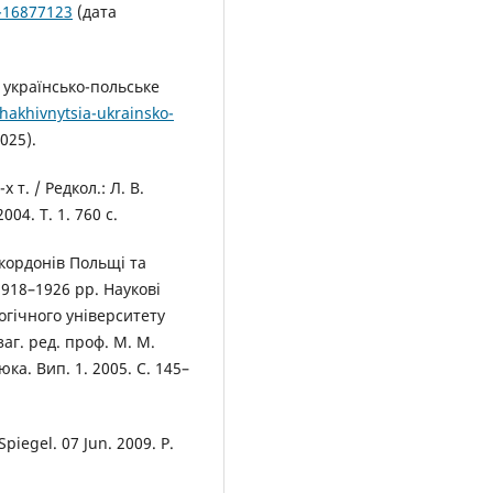
-16877123
(дата
 українсько-польське
hakhivnytsia-ukrainsko-
025).
т. / Редкол.: Л. В.
004. Т. 1. 760 с.
кордонів Польщі та
1918–1926 рр. Наукові
огічного університету
заг. ред. проф. М. М.
ка. Вип. 1. 2005. С. 145–
Spiegel. 07 Jun. 2009. P.