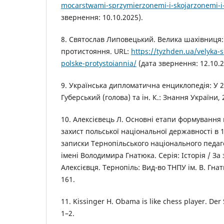
mocarstwami-sprzymierzonemi-i-skojarzonemi-i
звернення: 10.10.2025).
8. Святослав Липовецький. Велика шахівниця:
протистояння. URL:
https://tyzhden.ua/velyka-s
polske-protystoiannia/
(дата звернення: 12.10.2
9. Українська дипломатична енциклопедія: У 2-х 
Губерський (голова) та ін. К.: Знання України, 2
10. Алексієвець Л. Основні етапи формування 
захист польської національної державності в 
записки Тернопільського національного педаг
імені Володимира Гнатюка. Серія: Історія / За 
Алексієвця. Тернопіль: Вид-во ТНПУ ім. В. Гнатю
161.
11. Kissinger H. Obama is like chess player. Der 
1–2.