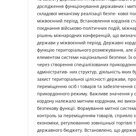
дослідження функціонування державних і митн
складової механізму реалізації безпе- кової п
міжвоєнний період. Встановлення кордонів ст
поєднання військово-політичних подій, міжнар
рішень міжнародних конференцій, що визначи
держави у міжвоєнний період. Державні корд
функцію територіального розмежування, але 
елементом системи національної безпеки. Їх 
через створення спеціалізованих прикордонн
адміністратив- них структур, діяльність яких 
захист територіальної цілісності держави, пр
переміщенню осіб і товарів та забезпечення с
прикордонного режиму. Важливе значення у с
кордону належало митним кордонам, які викон
безпекову функції. Формування митної систем
контроль за переміщенням товарів, сприяло з
економіки, регулюванню зовнішньої торгівлі
державного бюджету. Встановлено, що держав