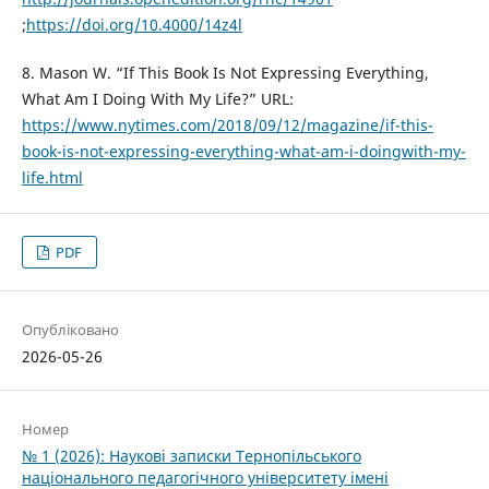
;
https://doi.org/10.4000/14z4l
8. Mason W. “If This Book Is Not Expressing Everything,
What Am I Doing With My Life?” URL:
https://www.nytimes.com/2018/09/12/magazine/if-this-
book-is-not-expressing-everything-what-am-i-doingwith-my-
life.html
PDF
Опубліковано
2026-05-26
Номер
№ 1 (2026): Наукові записки Тернопільського
національного педагогічного університету імені