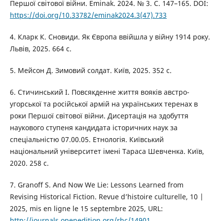
Першої світової війни. Eminak. 2024. № 3. С. 147–165. DOI:
https://doi.org/10.33782/eminak2024.3(47).733
4. Кларк К. Сновиди. Як Європа ввійшла у війну 1914 року.
Львів, 2025. 664 с.
5. Мейсон Д. Зимовий солдат. Київ, 2025. 352 с.
6. Стичинський І. Повсякденне життя вояків австро-
угорської та російської армій на українських теренах в
роки Першої світової війни. Дисертація на здобуття
наукового ступеня кандидата історичних наук за
спеціальністю 07.00.05. Етнологія. Київський
національний університет імені Тараса Шевченка. Київ,
2020. 258 с.
7. Granoff S. And Now We Lie: Lessons Learned from
Revising Historical Fiction. Revue d’histoire culturelle, 10 |
2025, mis en ligne le 15 septembre 2025, URL:
http://journals.openedition.org/rhc/14901