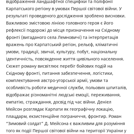
відображення ландшафтної специфіки та поліфонії
Карпатського регіону в умовах Першої світової війни. У
результаті проведеного дослідження зроблено висновки.
Важливою змістовою лінією головного героя є його
рефлексії подорожі до місця призначення на Східному
фронті (вигаданого села Лемновичі) та інтерпретація
вражень про Карпатський регіон, рельєф, кліматичні
умови, традиції, звичаї, культуру, побут, національну
ідентичність, повсякденне життя цивільного населення.
Сюжет роману висвітлює перебіг бойових подій на
Східному фронті, питання забезпечення, логістики,
комплектування австро-угорської армії, умови та
особливість роботи медичної служби, польових шпиталів,
відображає різноманітні людські емоції, переживання,
емпатію, страждання, досвід під час війни. Деніел
Мейсон розглядає Карпати як географічну локацію,
плацдарм, екзистенційне пограниччя, фронтир. Роман
“Зимовий солдат” Д. Мейсона є важливим для розуміння
того як події Першої світової війни на території України у