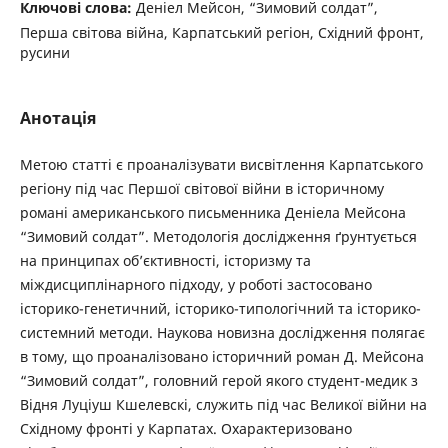
Ключові слова:
Деніел Мейсон, “Зимовий солдат”,
Перша світова війна, Карпатський регіон, Східний фронт,
русини
Анотація
Метою статті є проаналізувати висвітлення Карпатського
регіону під час Першої світової війни в історичному
романі американського письменника Деніела Мейсона
“Зимовий солдат”. Методологія дослідження ґрунтується
на принципах об’єктивності, історизму та
міждисциплінарного підходу, у роботі застосовано
історико-генетичний, історико-типологічний та історико-
системний методи. Наукова новизна дослідження полягає
в тому, що проаналізовано історичний роман Д. Мейсона
“Зимовий солдат”, головний герой якого студент-медик з
Відня Луціуш Кшелевскі, служить під час Великої війни на
Східному фронті у Карпатах. Охарактеризовано