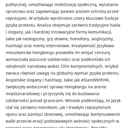
politycznej, umożliwiając mobilizację społeczną, wyrażanie
sprzeciwu oraz zapewniając pewien poziom ochrony przed
represjami. W artykule wyróżniono cztery kluczowe funkcje
języka protestu. Analiza obejmuje zarówno tradycyjne hasła
i slogany, jak i bardziej innowacyjne formy komunikacji,
takie jak neologizmy, gry słowne, homofony, anglicyzmy,
hashtagi oraz memy internetowe. Kreatywność językowa
mieszkańców Hongkongu pozwoliła im omijać cenzurę,
wzmacniała poczucie solidarności oraz podkreślała ich
odrębność narodową wobec Chin kontynentalnych. Artykuł
zwraca również uwagę na globalny wymiar języka protestu.
Angielskie slogany i hashtagi, takie jak #StandWithHK,
zwiększyły widoczność sprawy Hongkongu na arenie
międzynarodowej i przyczyniły się do budowania
solidarności ponad granicami. Wnioski podkreślają, że język
stał się zarówno nośnikiem, jak i trwałym repozytorium
oporu oraz pamięci zbiorowej, umożliwiając kontynuowanie
walki przeciw erozji podstawowych wolności społecznych w
regionie poza przestrzenią ulic Hongkongu. Ponadto