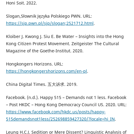
Honi Soit. 2022.
Slogan,Słownik Języka Polskiego PWN. URL:
https://sjp.pwn.pl/sjp/slogan;2521712.html
.
Kloiber J. Kwong J. Siu E. Be Water – Insights into the Hong
Kong Citizen Protest Movement. Zeitgeister The Cultural
Magazine of the Goethe-Institut. 2020.
Hongkongers Horizons. URL:
https://hongkongershorizons.com/en-pl
.
China Digital Times. 五大诉求. 2019.
Facebook. (n.d.). Happy 515 – Demands not 1 less. Facebook
– Post HKDC – Hong Kong Democracy Council US. 2020. URL:
https://www.facebook.com/hkdc.us/posts/happy-
515demandsnot1less/252698859427320/?locale=hi_IN
.
Leung H.C.J. Sedition or Mere Dissent? Linguistic Analysis of