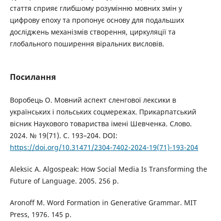
стаття сприяє глибшому розумінню мовних змін у
цифрову епоху та пропонує основу для подальших
досліджень механізмів створення, циркуляції та
глобального поширення віральних висловів.
Посилання
Воробець О. Мовний аспект сленгової лексики в
українських і польських соцмережах. Прикарпатський
вісник Наукового товариства імені Шевченка. Слово.
2024. № 19(71). С. 193–204. DOI:
https://doi.org/10.31471/2304-7402-2024-19(71)-193-204
Aleksic A. Algospeak: How Social Media Is Transforming the
Future of Language. 2005. 256 р.
Aronoff M. Word Formation in Generative Grammar. MIT
Press, 1976. 145 р.