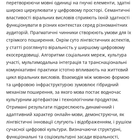
перетворюючи мовні одиниці на гнучкі елементи, здатні
широко циркулювати у цифровому просторі. Семантичні
властивості віральних висловів сприяють їхній здатності
функціонувати в різних контекстах серед різноманітних
аудиторій. Прагматичні чинники створюють умови для їх
стрімкого поширення. Окрім суто лінгвістичних аспектів,
у статті розглянуто віральність у ширшому цифровому
екосередовищі. Алгоритми соціальних мереж, культура
участі, мультимодальна інтеграція та транснаціональні
комунікативні практики істотно впливають на життєвий
цикл віральних висловів. Взаємодія між мовною формою
та цифровою інфраструктурою зумовлює гібридний
механізм поширення, за якого мова постає водночас
культурним артефактом і технологічним продуктом.
Отримані результати підкреслюють динамічний і
адаптивний характер онлайн-мови, демонструючи, як
лінгвістичні інновації слугують і відображенням, і рушієм
сучасної цифрової культури. Визначаючи структурні,
функціональні та соціокультурні засади віральності,