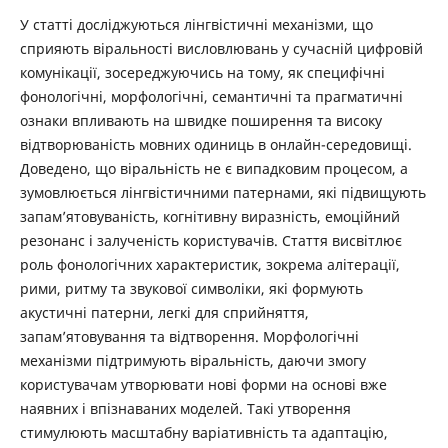
У статті досліджуються лінгвістичні механізми, що
сприяють віральності висловлювань у сучасній цифровій
комунікації, зосереджуючись на тому, як специфічні
фонологічні, морфологічні, семантичні та прагматичні
ознаки впливають на швидке поширення та високу
відтворюваність мовних одиниць в онлайн-середовищі.
Доведено, що віральність не є випадковим процесом, а
зумовлюється лінгвістичними патернами, які підвищують
запам’ятовуваність, когнітивну виразність, емоційний
резонанс і залученість користувачів. Стаття висвітлює
роль фонологічних характеристик, зокрема алітерації,
рими, ритму та звукової символіки, які формують
акустичні патерни, легкі для сприйняття,
запам’ятовування та відтворення. Морфологічні
механізми підтримують віральність, даючи змогу
користувачам утворювати нові форми на основі вже
наявних і впізнаваних моделей. Такі утворення
стимулюють масштабну варіативність та адаптацію,