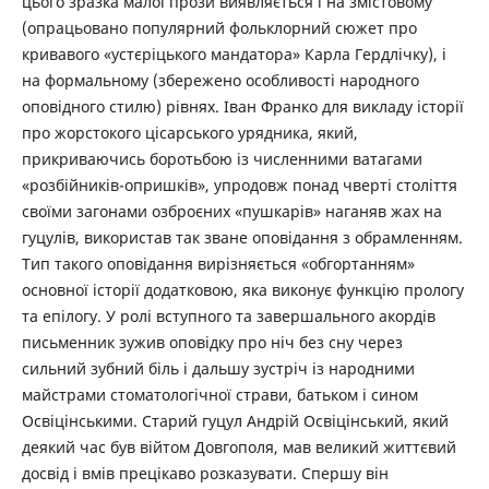
цього зразка малої прози виявляється і на змістовому
(опрацьовано популярний фольклорний сюжет про
кривавого «устєріцького мандатора» Карла Гердлічку), і
на формальному (збережено особливості народного
оповідного стилю) рівнях. Іван Франко для викладу історії
про жорстокого цісарського урядника, який,
прикриваючись боротьбою із численними ватагами
«розбійників-опришків», упродовж понад чверті століття
своїми загонами озброєних «пушкарів» наганяв жах на
гуцулів, використав так зване оповідання з обрамленням.
Тип такого оповідання вирізняється «обгортанням»
основної історії додатковою, яка виконує функцію прологу
та епілогу. У ролі вступного та завершального акордів
письменник зужив оповідку про ніч без сну через
сильний зубний біль і дальшу зустріч із народними
майстрами стоматологічної страви, батьком і сином
Освіцінськими. Старий гуцул Андрій Освіцінський, який
деякий час був війтом Довгополя, мав великий життєвий
досвід і вмів прецікаво розказувати. Спершу він