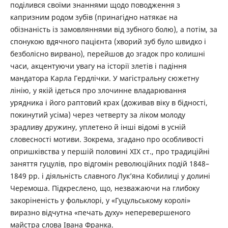
поділився своїми знаннями щодо поводження з
капризним родом зубів (принагідно натякає на
обізнаність із замовляннями від зубного болю), а потім, за
спонукою вдячного пацієнта (хворий зуб було швидко і
безболісно вирвано), перейшов до згадок про колишні
часи, акцентуючи увагу на історії злетів і падіння
мандатора Карла Гердлічки. У магістральну сюжетну
лінію, у якій ідеться про злочинне владарювання
урядника і його раптовий крах (доживав віку в бідності,
покинутий усіма) через четверту за ліком молоду
зрадливу дружину, уплетено й інші відомі в усній
словесності мотиви. Зокрема, згадано про особливості
опришківства у першій половині ХІХ ст., про традиційні
заняття гуцулів, про відгомін революційних подій 1848–
1849 рр. і діяльність славного Лук’яна Кобилиці у долині
Черемоша. Підкреслено, що, незважаючи на глибоку
закоріненість у фольклорі, у «Гуцульському королі»
виразно відчутна «печать духу» неперевершеного
майстра слова Івана Франка.