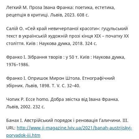
Легкий М. Проза Івана Франка: поетика, естетика,
рецепція в критиці. Львів, 2023. 608 c.
Салій О. «Сей край невичерпаної красоти»: гуцульський
текст в українській художній прозі кінця ХІХ – початку ХХ
століття. Київ : Наукова думка, 2018. 324 с.
Франко І. Зібрання творів : у 50 т. Київ : Наукова думка,
1976–1986.
Франко І. Опришок Мирон Штола. Етнографічний
збірник. Львів, 1898. Т. V. С. 32–40.
Чопик Р. Ecce homo. Добра звістка від Івана Франка.
Львів, 2002. 232 с.
Банах І. Австрійський порядок і реновація Галичини. III.
URL:
http://www.ji-magazine.lviv.ua/2021/banah-austrijskyj-
poryadok-iii.htm