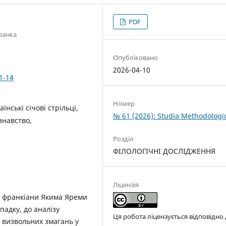
PDF
ранка
Опубліковано
2026-04-10
1-14
Номер
їнські січові стрільці,
№ 61 (2026): Studia Methodologi
знавство,
Розділ
ФІЛОЛОГІЧНІ ДОСЛІДЖЕННЯ
Ліцензія
ї франкіани Якима Яреми
падку, до аналізу
Ця робота ліцензується відповідно
ду визвольних змагань у