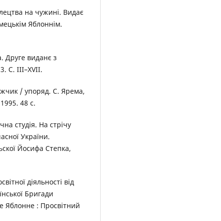
ілецтва на чужині. Видає
імецькім Яблоннім.
. Друге виданє з
 С. ІІІ–ХVІІ.
жчик / упоряд. С. Ярема,
1995. 48 с.
на студія. На стрічу
асної України.
ьскої Йосифа Степка,
світної діяльності від
їнської Бригади
е Яблонне : Просвітний