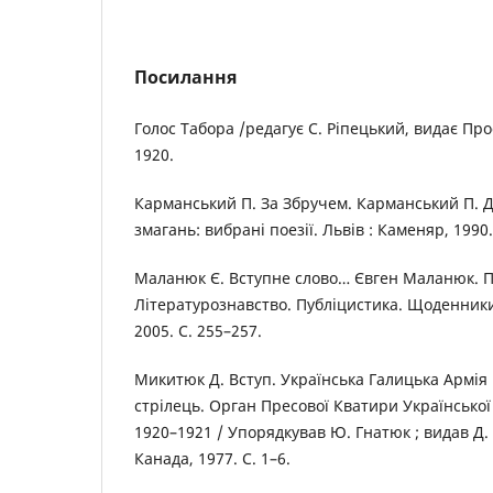
Посилання
Голос Табора /редагує С. Ріпецький, видає Пр
1920.
Карманський П. За Збручем. Карманський П. Д
змагань: вибрані поезії. Львів : Каменяр, 1990.
Маланюк Є. Вступне слово… Євген Маланюк. П
Літературознавство. Публіцистика. Щоденники. 
2005. С. 255–257.
Микитюк Д. Вступ. Українська Галицька Армія 
стрілець. Орган Пресової Кватири Української 
1920–1921 / Упорядкував Ю. Гнатюк ; видав Д.
Канада, 1977. С. 1–6.