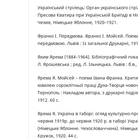
Український стрілець: Орган українського стр
Пресова Кватира при Українській Бриґаді в Н
Чехия, Німецьке Яблонне, 1920–1921.
Франко І. Передмова. Франко І. Мойсей. Поема
передмовою. Львів : Із загальної Друкарнї, 1913.
Яким Ярема (1884–1964). Бібліографічний пока
Л. Ярошевська ; ред. Л. Ільницька. Львів : б.в., 
Ярема Я. Мойсей – поема Івана Франка. Критич
ювилею сороклїтньої праці Духа-Творця новоч
Тернопіль : Накладом автора, з друкарнї поділ
1912. 60 с.
Ярема Я. Україна в таборі: огляд культурно-про
червня 1919р. до червня 1920 р. в таборі Укра
(Німецьке Яблонне. Чехословаччина). Німецьк
Кружок, 1920. 44 с.