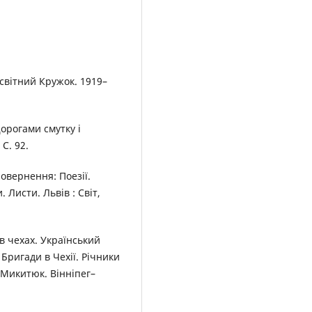
освітний Кружок. 1919–
орогами смутку і
 С. 92.
овернення: Поезії.
Листи. Львів : Світ,
в чехах. Український
Бригади в Чехії. Річники
 Микитюк. Вінніпег–