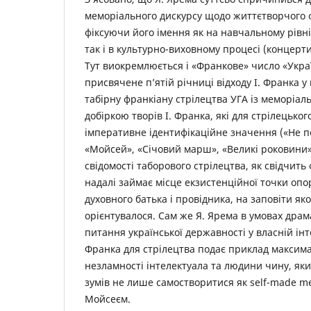
меморіального дискурсу щодо життєтворчого 
фіксуючи його імення як на навчальному рівні 
так і в культурно-виховному процесі (концерти
Тут виокремлюється і «Франкове» число «Украї
присвячене п’ятій річниці відходу І. Франка у
табірну франкіану стрілецтва УГА із меморіа
добіркою творів І. Франка, які для стрілецько
імперативне ідентифікаційне значення («Не п
«Мойсей», «Січовий марш», «Великі роковини» 
свідомості таборового стрілецтва, як свідчить 
надалі займає місце екзистенційної точки опо
духовного батька і провідника, на заповіти як
орієнтувалося. Сам же Я. Ярема в умовах дра
питання української державності у власній інт
Франка для стрілецтва подає приклад максимал
незламності інтелектуала та людини чину, яки
зумів не лише самостворитися як self-made me
Мойсеєм.