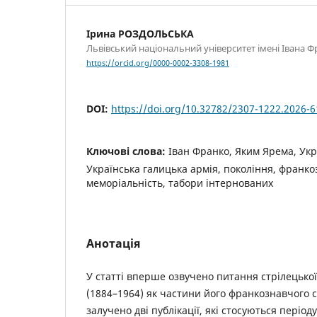
Ірина РОЗДОЛЬСЬКА
Львівський національний університет імені Івана Ф
https://orcid.org/0000-0002-3308-1981
DOI:
https://doi.org/10.32782/2307-1222.2026-6
Ключові слова:
Іван Франко, Яким Ярема, Укра
Українська галицька армія, покоління, франко
меморіальність, табори інтернованих
Анотація
У статті вперше озвучено питання стрілецько
(1884–1964) як частини його франкознавчого с
залучено дві публікації, які стосуються періо