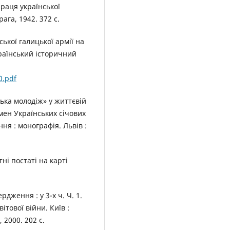
праця української
ага, 1942. 372 с.
ької галицької армії на
країнський історичний
0.pdf
цька молодіж» у життєвій
омен Українських січових
ня : монографія. Львів :
тні постаті на карті
дження : у 3-х ч. Ч. 1.
ітової війни. Київ :
 2000. 202 с.