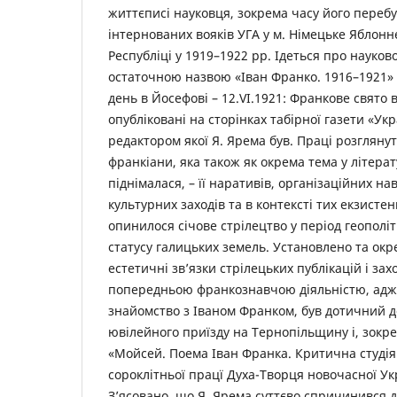
життєписі науковця, зокрема часу його переб
інтернованих вояків УГА у м. Німецьке Яблонн
Республіці у 1919–1922 рр. Ідеться про науко
остаточною назвою «Іван Франко. 1916–1921» 
день в Йосефові – 12.VI.1921: Франкове свято в
опубліковані на сторінках табірної газети «Ук
редактором якої Я. Ярема був. Праці розглянут
франкіани, яка також як окрема тема у літера
піднімалася, – її наративів, організаційних на
культурних заходів та в контексті тих екзистен
опинилося січове стрілецтво у період геополі
статусу галицьких земель. Установлено та окр
естетичні зв’язки стрілецьких публікацій і зах
попередньою франкознавчою діяльністю, адж
знайомство з Іваном Франком, був дотичний до
ювілейного приїзду на Тернопільщину і, зокре
«Мойсей. Поема Іван Франка. Критична студія
сороклітньої працї Духа-Творця новочасної Укр
З’ясовано, що Я. Ярема суттєво спричинився 