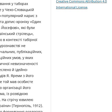
Creative Commons Attribution 4.0
ування у таборах
International License
.
е у Чехо-Словацькій
во-популярний нарис з
та допис-хроніку «Один
 Йосефові», які були
раїнський стрілець»,
о в контексті табірної
турознавстві не
вчальних, публікаційних,
ційних умов, у яких
тичної невизначеності
еслено й ідейно-
одів Я. Яреми з його
е той мав особисте
 організації його
ма, із розвідкою
. На стрічу ювилею
аїни» (Тернопіль, 1912).
до формування розлогого