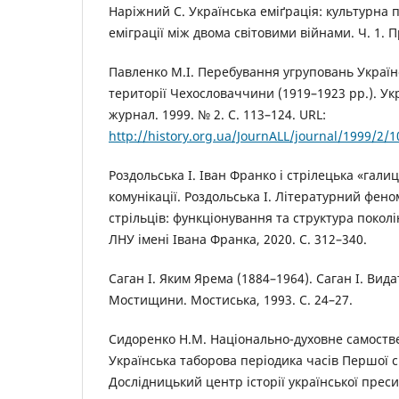
Наріжний С. Українська еміґрація: культурна 
еміграції між двома світовими війнами. Ч. 1. Пр
Павленко М.І. Перебування угруповань Українс
території Чехословаччини (1919–1923 рр.). У
журнал. 1999. № 2. С. 113–124. URL:
http://history.org.ua/JournALL/journal/1999/2/1
Роздольська І. Іван Франко і стрілецька «гали
комунікації. Роздольська І. Літературний фен
стрільців: функціонування та структура поколін
ЛНУ імені Івана Франка, 2020. С. 312–340.
Саган І. Яким Ярема (1884–1964). Саган І. Вида
Мостищини. Мостиська, 1993. С. 24–27.
Сидоренко Н.М. Національно-духовне самоствер
Українська таборова періодика часів Першої св
Дослідницький центр історії української преси,