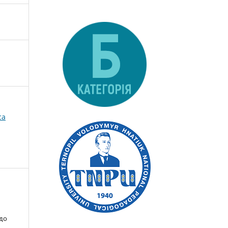
ca
 до