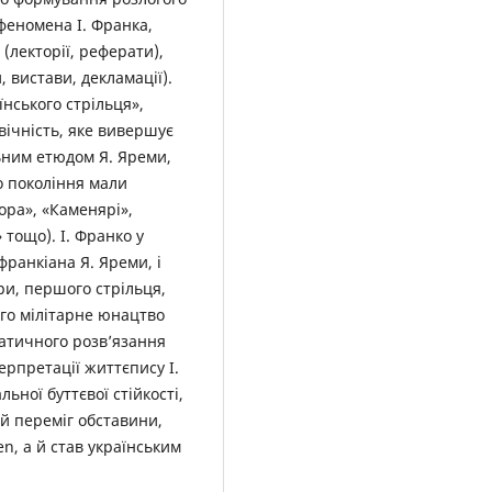
феномена І. Франка,
(лекторії, реферати),
, вистави, декламації).
нського стрільця»,
 вічність, яке вивершує
льним етюдом Я. Яреми,
го покоління мали
ора», «Каменярі»,
тощо). І. Франко у
франкіана Я. Яреми, і
ри, першого стрільця,
ого мілітарне юнацтво
матичного розв’язання
ерпретації життєпису І.
ьної буттєвої стійкості,
й переміг обставини,
n, а й став українським