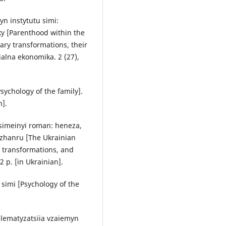
syn instytutu simi:
ky [Parenthood within the
rary transformations, their
alna ekonomika. 2 (27),
Psychology of the family].
n].
 simeinyi roman: heneza,
i zhanru [The Ukrainian
, transformations, and
 р. [in Ukrainian].
a simi [Psychology of the
oblematyzatsiia vzaiemyn