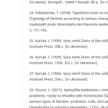
his works]. Vinnipeh : UVAN v Kanadi. 80 р. [in U
24. Kobylianska, Т. (2018). Typolohiia simei za 
[Typology of families according to various charac
naukovykh prats Umanskoho derzhavnoho pedah
2, 131–142.
25. Kyriiak, I. (1939). Syny zemli [Sons of the soi
Institute Press. 398 с. [in Ukrainian].
26. Kyriiak, I. (1939). Syny zemli [Sons of the soi
Institute Press. 1939. 352 с. [in Ukrainian].
27. Kyriiak, I. (1945). Syny zemli [Sons of the soi
Institute Press. 354 с. [in Ukrainian].
28. Sliusar, L. (2017). Spetsyfika batkivstva u sim
problemy, ryzyky ta shliakhy yikh minimizatsii [S
various types of families: problems, risks, and w
Demohrafiia ta sotsialna ekonomika. 3 (31), 24–3