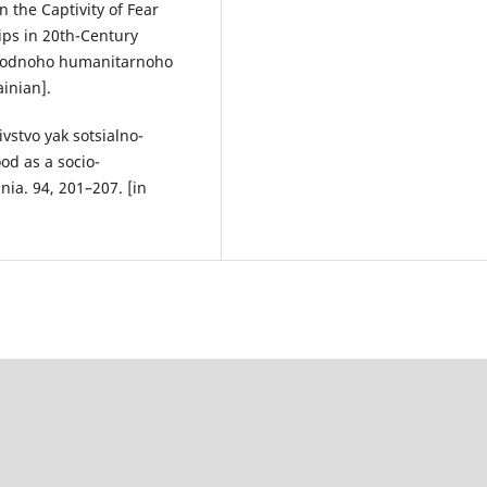
In the Captivity of Fear
ips in 20th-Century
narodnoho humanitarnoho
ainian].
vstvo yak sotsialno-
d as a socio-
ia. 94, 201–207. [in