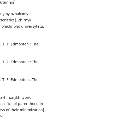
krainian].
riznymy oznakamy
teristics]. Zbirnyk
ohichnoho universytetu.
l]. Т. 1. Edmonton : The
l]. Т. 2. Edmonton : The
l]. Т. 3. Edmonton : The
iakh riznykh typiv:
pecifics of parenthood in
ays of their minimization].
6.