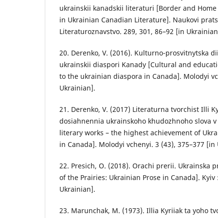
ukrainskii kanadskii literaturi [Border and Home
in Ukrainian Canadian Literature]. Naukovi pratsi.
Literaturoznavstvo. 289, 301, 86–92 [in Ukrainian
20. Derenko, V. (2016). Kulturno-prosvitnytska diia
ukrainskii diaspori Kanady [Cultural and education
to the ukrainian diaspora in Canada]. Molodyi vch
Ukrainian].
21. Derenko, V. (2017) Literaturna tvorchist Illi 
dosiahnennia ukrainskoho khudozhnoho slova v K
literary works – the highest achievement of Ukra
in Canada]. Molodyi vchenyi. 3 (43), 375–377 [in 
22. Presich, О. (2018). Orachi prerii. Ukrainska 
of the Prairies: Ukrainian Prose in Canada]. Kyiv :
Ukrainian].
23. Marunchak, М. (1973). Illia Kyriiak ta yoho tvo