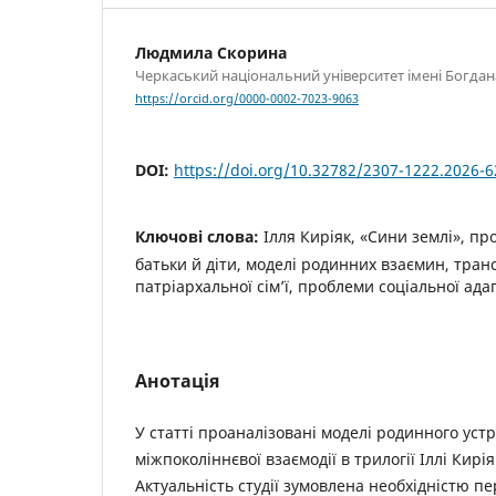
Людмила Скорина
Черкаський національний університет імені Богд
https://orcid.org/0000-0002-7023-9063
DOI:
https://doi.org/10.32782/2307-1222.2026-6
Ключові слова:
Ілля Киріяк, «Сини землі», пр
батьки й діти, моделі родинних взаємин, тра
патріархальної сім’ї, проблеми соціальної ада
Анотація
У статті проаналізовані моделі родинного устр
міжпоколіннєвої взаємодії в трилогії Іллі Кирі
Актуальність студії зумовлена необхідністю пе