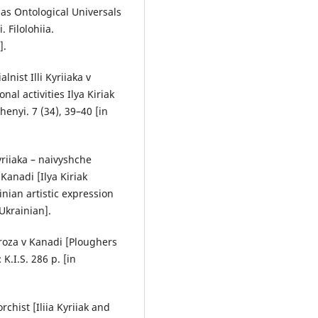
 as Ontological Universals
 Filolohiia.
].
lnist Illi Kyriiaka v
al activities Ilya Kiriak
enyi. 7 (34), 39–40 [in
Kyriiaka – naivyshche
anadi [Ilya Kiriak
inian artistic expression
Ukrainian].
proza v Kanadi [Ploughers
 K.I.S. 286 р. [in
rchist [Iliia Kyriiak and