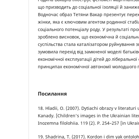
що призводить до соціальної ізоляції й заниже
Водночас образ Тетяни Вакар презентує перех
жінки, яка є ключовим агентом родинної стабі
соціального потенціалу роду. У результаті пр
зроблено висновок, що економічна й соціальн
суспільства стала каталізатором руйнування з
зумовила перехід від замкненої моделі батькі
економічної експлуатації дітей до ліберальної
принципах економічної автономії молодшого 
Посилання
18. Hladii, О. (2007). Dytiachi obrazy v literaturi
Kanady. [Children's images in the Ukrainian lite
Inozemna filolohiia. 119 (2). P. 254–257 [in Ukrai
19. Shadrina, Т. (2017). Kordon i dim yak ontoloh