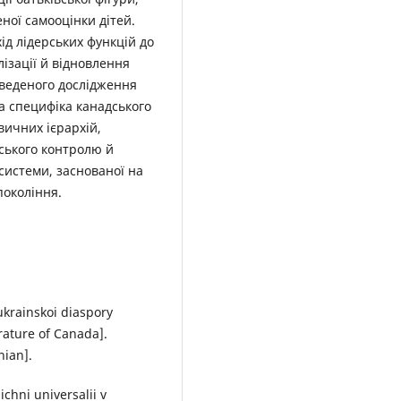
ної самооцінки дітей.
ід лідерських функцій до
лізації й відновлення
оведеного дослідження
а специфіка канадського
вичних ієрархій,
вського контролю й
 системи, заснованої на
покоління.
 ukrainskoi diaspory
rature of Canada].
nian].
ichni universalii v