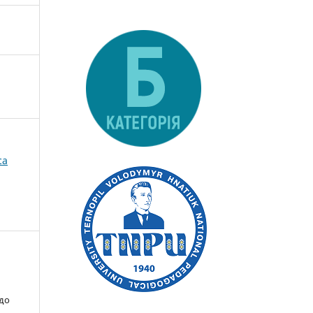
ca
 до