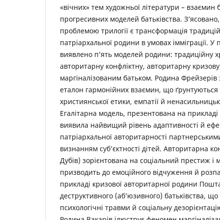
«вічних» тем художньої літератури – взаємин б
прогресивних моделей батьківства. З’ясован
проблемою трилогії є трансформація традицій
патріархальної родини в умовах імміграції. У
виявлено п’ять моделей родини: традиційну хр
авторитарну конфліктну, авторитарну кризову
маргіналізованим батьком. Родина Фрейзерів з
еталон гармонійних взаємин, що ґрунтуються 
християнської етики, емпатії й ненасильниць
Егалітарна модель, презентована на прикладі
виявила найвищий рівень адаптивності й ефек
патріархальної авторитарності партнерським
визнанням суб’єктності дітей. Авторитарна к
Дубів) зорієнтована на соціальний престиж і 
призводить до емоційного відчуження й розпа
прикладі кризової авторитарної родини Пошт
деструктивного (аб’юзивного) батьківства, що
психологічні травми й соціальну дезорієнтац
Родина Вакарів ілюструє феномен маргіналізаці