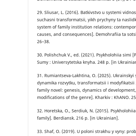
29. Sliusar, L. (2016). Batkivstvo u systemi vidno
suchasni transformatsii, yikh prychyny ta naslid
system of family institution relations: contempo
causes, and consequences]. Demohrafiia ta sotsi
26–38.
30. Polishchuk V., ed. (2021). Psykholohiia simi [
Sumy : Universytetska knyha. 248 р. [in Ukrainia
31. Rumiantseva-Lakhtina, О. (2025). Ukrainskyi
dynamika rozvytku, transformatsii i modyfikatsi
family novel: genesis, dynamics of development
modifications of the genre]. Kharkiv : KhANO. 252
32. Horetska, О., Serdiuk, N. (2015). Psykholohii
family]. Berdiansk. 216 p. [in Ukrainian].
33. Shaf, О. (2019). U poloni strakhu y vyny: pr