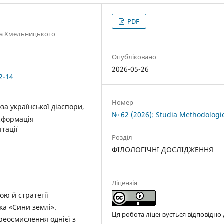
PDF
ана Хмельницького
Опубліковано
2026-05-26
2-14
Номер
оза української діаспори,
№ 62 (2026): Studia Methodologi
нсформація
птації
Розділ
ФІЛОЛОГІЧНІ ДОСЛІДЖЕННЯ
Ліцензія
ою й стратегії
яка «Сини землі».
Ця робота ліцензується відповідно
реосмислення однієї з