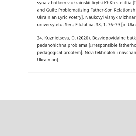
syna z batkom v ukrainskii lirytsi KhKh stolittia [
and Guilt: Problematizing Father-Son Relationsh
Ukrainian Lyric Poetry]. Naukovyi visnyk Mizh
universytetu. Ser.: Filolohiia. 38, 1, 76–79 [in Ukr
34. Kuznietsova, О. (2020). Bezvidpovidalne batki
pedahohichna problema [Irresponsible fatherhoo
pedagogical problem]. Novi tekhnolohii navchann
Ukrainian].