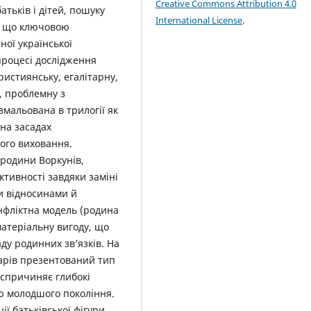
Creative Commons Attribution 4.0
атьків і дітей, пошуку
International License
.
о, що ключовою
ної української
 процесі дослідження
истиянську, егалітарну,
, проблемну з
мальована в трилогії як
на засадах
кого виховання.
 родини Воркунів,
тивності завдяки заміні
и відносинами й
онфліктна модель (родина
матеріальну вигоду, що
ду родинних зв’язків. На
арів презентований тип
 спричиняє глибокі
ію молодшого покоління.
ї батьківської фігури,