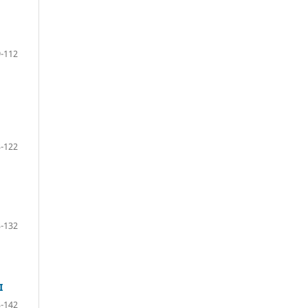
-112
-122
-132
І
-142