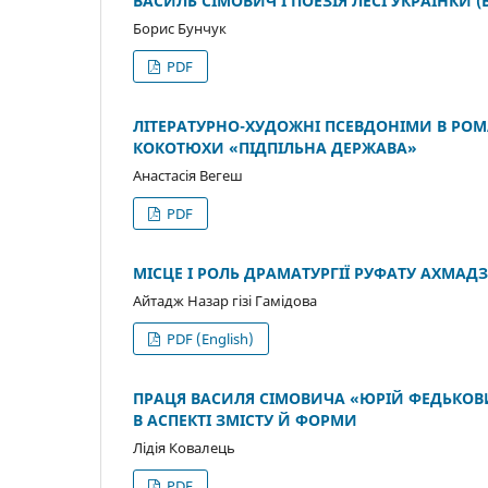
ВАСИЛЬ СІМОВИЧ І ПОЕЗІЯ ЛЕСІ УКРАЇНКИ 
Борис Бунчук
PDF
ЛІТЕРАТУРНО-ХУДОЖНІ ПСЕВДОНІМИ В РОМ
КОКОТЮХИ «ПІДПІЛЬНА ДЕРЖАВА»
Анастасія Вегеш
PDF
МІСЦЕ І РОЛЬ ДРАМАТУРГІЇ РУФАТУ АХМАД
Айтадж Назар гізі Гамідова
PDF (English)
ПРАЦЯ ВАСИЛЯ СІМОВИЧА «ЮРІЙ ФЕДЬКОВИЧ.
В АСПЕКТІ ЗМІСТУ Й ФОРМИ
Лідія Ковалець
PDF