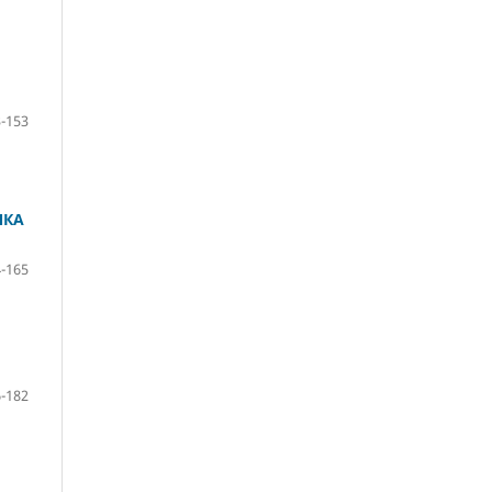
-153
ЯКА
-165
-182