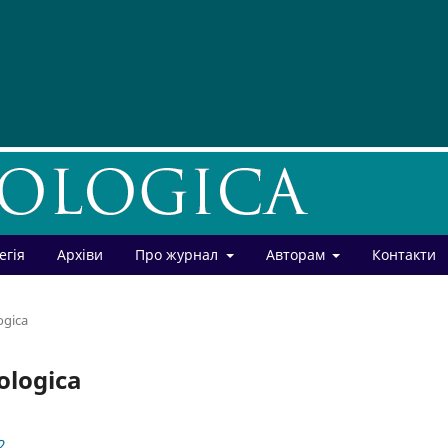
егія
Архіви
Про журнал
Авторам
Контакти
ogica
ologica
2