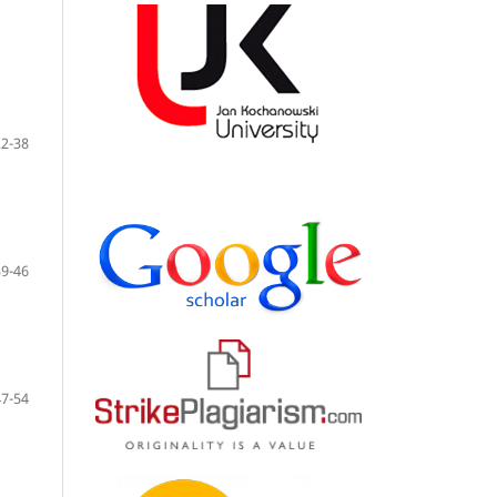
22-38
39-46
47-54