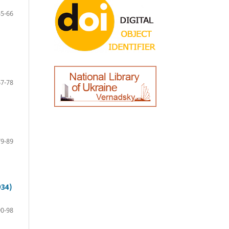
55-66
67-78
79-89
34)
90-98