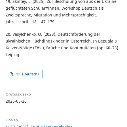
19. Skintey, L. (2025). Zur Beschulung von aus der Ukraine
geflüchteten Schüler*innen. Workshop Deutsch als
Zweitsprache, Migration und Mehrsprachigkeit.
Jahresschrift, 18, 147–179.
20. Vasylchenko, O. (2023). Deutschförderung der
ukrainischen Flüchtlingskinder in Österreich. In Bezugla &
Ketzer-Nöltge (Eds.), Brüche und Kontinuitäten (pp. 60–73).
Leipzig.
PDF (Deutsch)
Опубліковано
2026-05-26
Номер
№ 62 (2026): Studia Methodologica