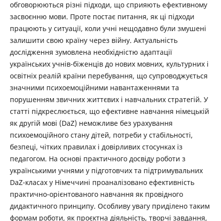
обговорюються різні підходи, що сприяють ефективному
засвоєнню мови. Проте постає питання, як ці підходи
працюють у ситуації, коли учні нещодавно були змушені
залишити свою країну через війну. Актуальність
дослідження зумовлена необхідністю адаптації
українських учнів-біженців до нових мовних, культурних і
освітніх реалій країни перебування, що супроводжується
значними психоемоційними навантаженнями та
порушенням звичних життєвих і навчальних стратегій. У
статті підкреслюється, що ефективне навчання німецькій
як другій мові (DaZ) неможливе без урахування
психоемоційного стану дітей, потреби у стабільності,
безпеці, чітких правилах і довірливих стосунках із
педагогом. На основі практичного досвіду роботи з
українськими учнями у підготовчих та підтримувальних
DaZ-класах у Німеччині проаналізовано ефективність
практично-орієнтованого навчання як провідного
дидактичного принципу. Особливу увагу приділено таким
формам роботи, як проєктна діяльність, творчі завдання,