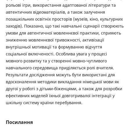
рольові ігри, використання адаптованої літератури та
автентичних відеоматеріалів, а також залучення
позашкільних освітніх просторів (музеїв, кіно, культурних
заходів). Показано, що такі навчальні сценарії створюють
умови для автентичної мовленнєвої практики, сприяють
зниженню мовленнєвої тривожності, активізації
внутрішньої мотивації та формуванню відчуття
соціальної включеності. Особлива увага у процесі
мовного розвитку та у створенні мовно-чутливого
навчального середовища приділяється ролі вчителя.
Результати дослідження можуть бути використані для
вдосконалення методики викладання німецької мови як
другої у роботі з дітьми-біженцями, а також для розробки
ефективних моделей їхньої довготривалої інтеграції у
шкільну систему країни перебування.
Посилання