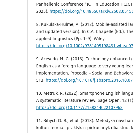
Panhellenic Conference “ICT in Education HCIC
2025).
https://doi.org/10.48550/arXiv.2508.0515
8. Kukulska-Hulme, A. (2018). Mobile-assisted l
and updated version). In C.A. Chapelle (Ed.), Th
applied linguistics (Pp. 1–9). Wiley.
https://doi.org/10.1002/9781405198431.wbeal0
9. Acevedo, N. G. (2016). Technology-enhanced g
English as a foreign language to very young lea
implementation. Procedia – Social and Behavioral
513.
https://doi.org/10.1016/j.sbspro.2016.10.0
10. Metruk, R. (2022). Smartphone English lang
A systematic literature review. Sage Open, 12 (1)
https://doi.org/10.1177/2158244022107962
11. Bihych O. B., et al. (2013). Metodyka navch
kultur: teoriia i praktyka : pidruchnyk dlia stud.