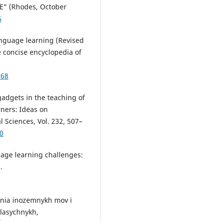
TE” (Rhodes, October
6
anguage learning (Revised
e concise encyclopedia of
768
adgets in the teaching of
rners: Ideas on
 Sciences, Vol. 232, 507–
70
uage learning challenges:
.
annia inozemnykh mov i
 klasychnykh,