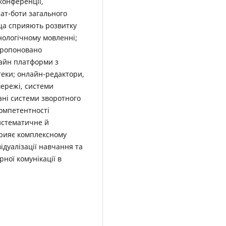
конференції,
чат-боти загального
ища сприяють розвитку
онологічному мовленні;
пропоновано
лайн платформи з
теки; онлайн-редактори,
мережі, системи
ані системи зворотного
омпетентності
систематичне й
прияє комплексному
ідуалізації навчання та
рної комунікації в