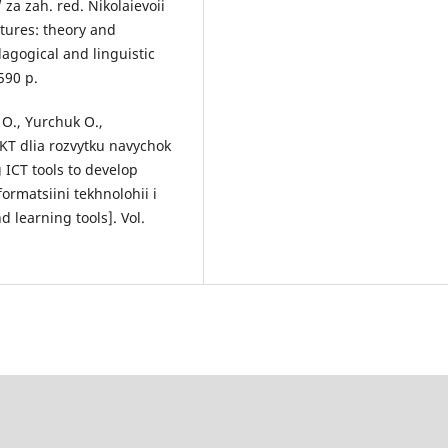
za zah. red. Nikolaievoii
tures: theory and
dagogical and linguistic
 590 p.
O., Yurchuk O.,
IKT dlia rozvytku navychok
 ICT tools to develop
formatsiini tekhnolohii i
 learning tools]. Vol.