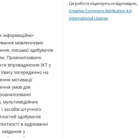
Ця робота ліцензується відповідно
Creative Commons Attribution 4.0
International License
.
я інформаційно-
мування мовленнєвих
ання, письма) здобувачів
ови. Проаналізовано
екти впровадження ІКТ у
 Увагу зосереджено на
щення мотивації
рення умов для
роаналізовано
, мультимедійних
 і засобів штучного
тностей здобувачів
тентності в аудіюванні
і завдання з