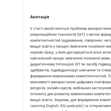
Анотація
У статті висвітлюється проблема використанн
комунікаційних технологій (ІКТ) з метою фор
компетентностей (аудіювання, говоріння, чит
вищої освіти у процесі вивчення іноземної м
наукові праці, у яких досліджуються різні асп
навчальний процес вивчення іноземної мови.
дидактичному потенціалі ІКТ як засобу підви
здобувачів, індивідуалізації навчання та ство
формування мовленнєвих компетентностей. П
можливості використання цифрових платформ
ресурсів, онлайн-курсів, мобільних застосунків
інтелекту для розвитку мовленнєвих компетен
вищої освіти. Зокрема, для формування компе
Learning English, ESL-podcasts) та інтерактивн