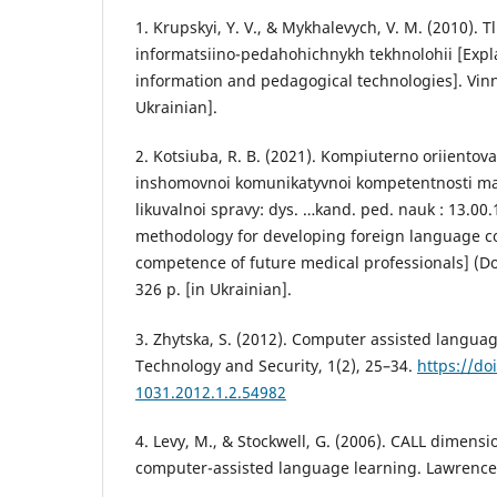
1. Krupskyi, Y. V., & Mykhalevych, V. M. (2010). 
informatsiino-pedahohichnykh tekhnolohii [Expla
information and pedagogical technologies]. Vinny
Ukrainian].
2. Kotsiuba, R. B. (2021). Kompiuterno oriiento
inshomovnoi komunikatyvnoi kompetentnosti mai
likuvalnoi spravy: dys. …kand. ped. nauk : 13.00
methodology for developing foreign language 
competence of future medical professionals] (Doc
326 p. [in Ukrainian].
3. Zhytska, S. (2012). Computer assisted langua
Technology and Security, 1(2), 25–34.
https://do
1031.2012.1.2.54982
4. Levy, M., & Stockwell, G. (2006). CALL dimensi
computer-assisted language learning. Lawrence