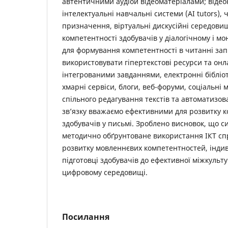
автентичними аудіой відеоматеріалами; відео
інтелектуальні навчальні системи (AI tutors), 
призначення, віртуальні дискусійні середов
компетентності здобувачів у діалогічному і м
для формування компетентності в читанні за
використовувати гіпертекстові ресурси та он
інтегрованими завданнями, електронні бібліо
хмарні сервіси, блоги, веб-форуми, соціальні 
спільного редагування текстів та автоматизов
зв’язку вважаємо ефективними для розвитку к
здобувачів у письмі. Зроблено висновок, що 
методично обґрунтоване використання ІКТ с
розвитку мовленнєвих компетентностей, індив
підготовці здобувачів до ефективної міжкульту
цифровому середовищі.
Посилання