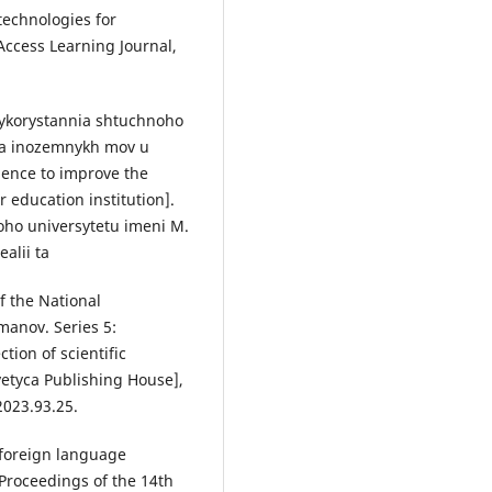
technologies for
Access Learning Journal,
 Vykorystannia shtuchnoho
nia inozemnykh mov u
igence to improve the
 education institution].
ho universytetu imeni M.
alii ta
of the National
manov. Series 5:
tion of scientific
vetyca Publishing House],
2023.93.25.
n foreign language
Proceedings of the 14th