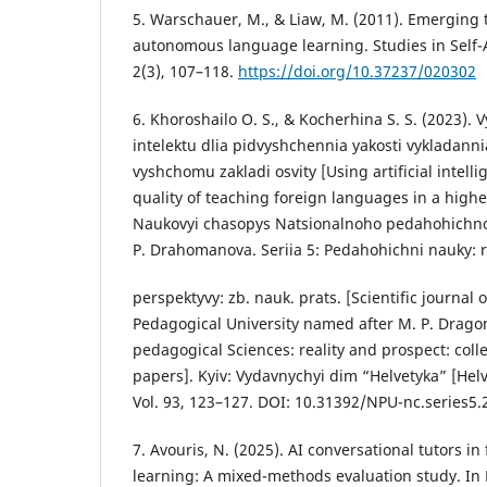
5. Warschauer, M., & Liaw, M. (2011). Emerging 
autonomous language learning. Studies in Self-
2(3), 107–118.
https://doi.org/10.37237/020302
6. Khoroshailo O. S., & Kocherhina S. S. (2023).
intelektu dlia pidvyshchennia yakosti vykladan
vyshchomu zakladi osvity [Using artificial intell
quality of teaching foreign languages in a higher
Naukovyi chasopys Natsionalnoho pedahohichno
P. Drahomanova. Seriia 5: Pedahohichni nauky: re
perspektyvy: zb. nauk. prats. [Scientific journal 
Pedagogical University named after M. P. Drago
pedagogical Sciences: reality and prospect: collec
papers]. Kyiv: Vydavnychyi dim “Helvetyka” [Hel
Vol. 93, 123–127. DOI: 10.31392/NPU-nc.series5.
7. Avouris, N. (2025). AI conversational tutors i
learning: A mixed-methods evaluation study. In 