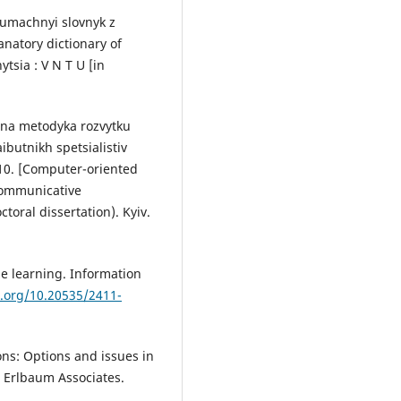
Tlumachnyi slovnyk z
natory dictionary of
tsia : V N T U [in
vana metodyka rozvytku
butnikh spetsialistiv
.10. [Computer-oriented
communicative
toral dissertation). Kyiv.
ge learning. Information
i.org/10.20535/2411-
ons: Options and issues in
 Erlbaum Associates.