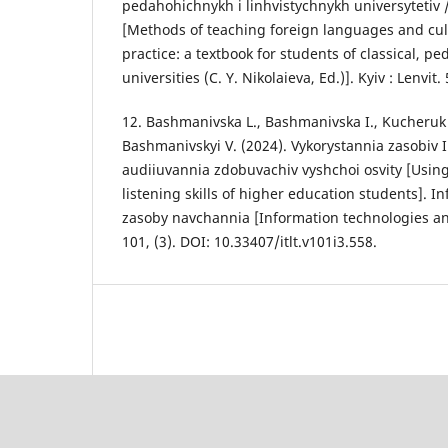
pedahohichnykh i linhvistychnykh universytetiv / 
[Methods of teaching foreign languages and cul
practice: a textbook for students of classical, pe
universities (C. Y. Nikolaieva, Ed.)]. Kyiv : Lenvit.
12. Bashmanivska L., Bashmanivska I., Kucheruk 
Bashmanivskyi V. (2024). Vykorystannia zasobiv 
audiiuvannia zdobuvachiv vyshchoi osvity [Using
listening skills of higher education students]. In
zasoby navchannia [Information technologies and
101, (3). DOI: 10.33407/itlt.v101i3.558.