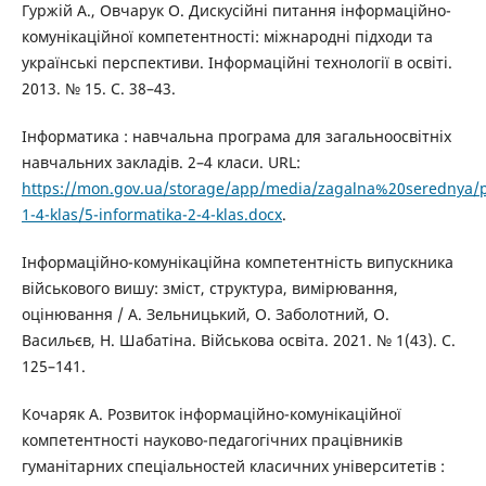
Гуржій А., Овчарук О. Дискусійні питання інформаційно-
комунікаційної компетентності: міжнародні підходи та
українські перспективи. Інформаційні технології в освіті.
2013. № 15. С. 38–43.
Інформатика : навчальна програма для загальноосвітніх
навчальних закладів. 2–4 класи. URL:
https://mon.gov.ua/storage/app/media/zagalna%20serednya/
1-4-klas/5-informatika-2-4-klas.docx
.
Інформаційно-комунікаційна компетентність випускника
військового вишу: зміст, структура, вимірювання,
оцінювання / А. Зельницький, О. Заболотний, О.
Васильєв, Н. Шабатіна. Військова освіта. 2021. № 1(43). С.
125–141.
Кочаряк А. Розвиток інформаційно-комунікаційної
компетентності науково-педагогічних працівників
гуманітарних спеціальностей класичних університетів :