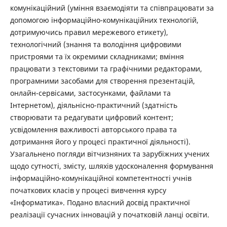
комунікаційний (уміння взаємодіяти та співпрацювати за
допомогою інформаційно-комунікаційних технологій,
дотримуючись правил мережевого етикету),
технологічний (знання та володіння цифровими
пристроями та їх окремими складниками; вміння
працювати з текстовими та графічними редакторами,
програмними засобами для створення презентацій,
онлайн-сервісами, застосунками, файлами та
Інтернетом), діяльнісно-практичний (здатність
створювати та редагувати цифровий контент;
усвідомлення важливості авторського права та
дотримання його у процесі практичної діяльності).
Узагальнено погляди вітчизняних та зарубіжних учених
щодо сутності, змісту, шляхів удосконалення формування
інформаційно-комунікаційної компетентності учнів
початкових класів у процесі вивчення курсу
«Інформатика». Подано власний досвід практичної
реалізації сучасних інновацій у початковій ланці освіти.