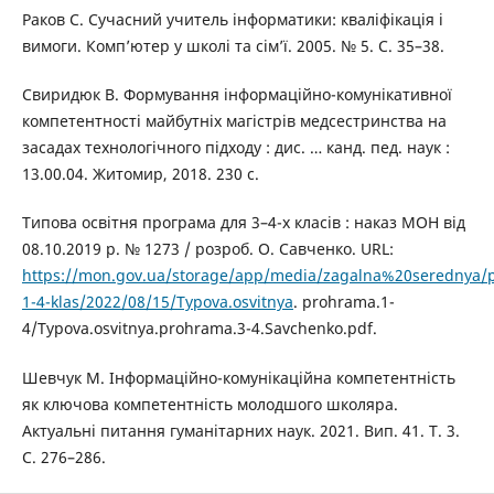
Раков С. Сучасний учитель інформатики: кваліфікація і
вимоги. Комп’ютер у школі та сім’ї. 2005. № 5. С. 35–38.
Свиридюк В. Формування інформаційно-комунікативної
компетентності майбутніх магістрів медсестринства на
засадах технологічного підходу : дис. … канд. пед. наук :
13.00.04. Житомир, 2018. 230 с.
Типова освітня програма для 3–4-х класів : наказ МОН від
08.10.2019 р. № 1273 / розроб. О. Савченко. URL:
https://mon.gov.ua/storage/app/media/zagalna%20serednya/
1-4-klas/2022/08/15/Typova.osvitnya
. prohrama.1-
4/Typova.osvitnya.prohrama.3-4.Savchenko.pdf.
Шевчук М. Інформаційно-комунікаційна компетентність
як ключова компетентність молодшого школяра.
Актуальні питання гуманітарних наук. 2021. Вип. 41. Т. 3.
С. 276–286.