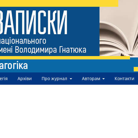
егія
Архіви
Про журнал
Авторам
Контакти