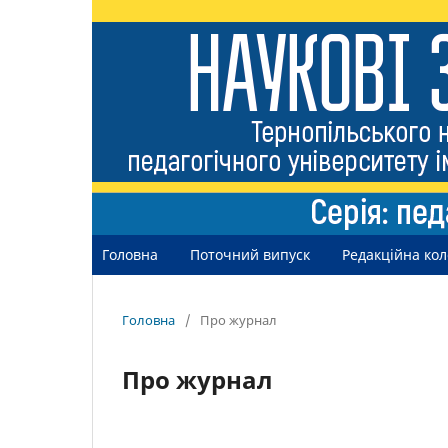
Головна
Поточний випуск
Редакційна кол
Головна
/
Про журнал
Про журнал