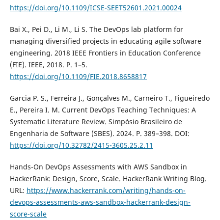
https://doi.org/10.1109/ICSE-SEET52601.2021.00024
Bai X., Pei D., Li M., Li S. The DevOps lab platform for
managing diversified projects in educating agile software
engineering. 2018 IEEE Frontiers in Education Conference
(FIE). IEEE, 2018. P. 1–5.
https://doi.org/10.1109/FIE.2018.8658817
Garcia P. S., Ferreira J., Gonçalves M., Carneiro T., Figueiredo
E., Pereira I. M. Current DevOps Teaching Techniques: A
Systematic Literature Review. Simpósio Brasileiro de
Engenharia de Software (SBES). 2024. P. 389–398. DOI:
https://doi.org/10.32782/2415-3605.25.2.11
Hands-On DevOps Assessments with AWS Sandbox in
HackerRank: Design, Score, Scale. HackerRank Writing Blog.
URL:
https://www.hackerrank.com/writing/hands-on-
devops-assessments-aws-sandbox-hackerrank-design-
score-scale