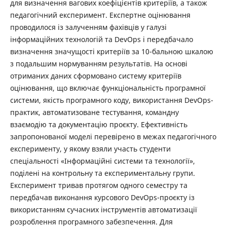
для визначення вагових коефіцієнтів критеріїв, а також
педагогічний експеримент. Експертне оцінювання
проводилося із залученням фахівців у галузі
інформаційних технологій та DevOps і передбачало
визначення значущості критеріїв за 10-бальною шкалою
з подальшим нормуванням результатів. На основі
отриманих даних сформовано систему критеріїв
оцінювання, що включає функціональність програмної
системи, якість програмного коду, використання DevOps-
практик, автоматизоване тестування, командну
взаємодію та документацію проєкту. Ефективність
запропонованої моделі перевірено в межах педагогічного
експерименту, у якому взяли участь студенти
спеціальності «Інформаційні системи та технології»,
поділені на контрольну та експериментальну групи.
Експеримент тривав протягом одного семестру та
передбачав виконання курсового DevOps-проєкту із
використанням сучасних інструментів автоматизації
розроблення програмного забезпечення. Для