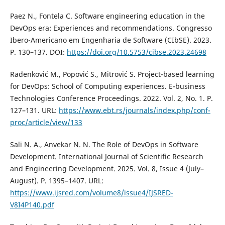
Paez N., Fontela C. Software engineering education in the
DevOps era: Experiences and recommendations. Congresso
Ibero-Americano em Engenharia de Software (CIbSE). 2023.
P. 130–137. DOI:
https://doi.org/10.5753/cibse.2023.24698
Radenković M., Popović S., Mitrović S. Project-based learning
for DevOps: School of Computing experiences. E-business
Technologies Conference Proceedings. 2022. Vol. 2, No. 1. P.
127–131. URL:
https://www.ebt.rs/journals/index.php/conf-
proc/article/view/133
Sali N. A., Anvekar N. N. The Role of DevOps in Software
Development. International Journal of Scientific Research
and Engineering Development. 2025. Vol. 8, Issue 4 (July–
August). P. 1395–1407. URL:
https://www.ijsred.com/volume8/issue4/IJSRED-
V8I4P140.pdf