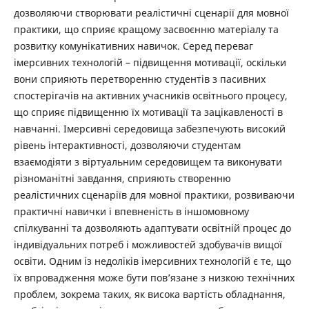
дозволяючи створювати реалістичні сценарії для мовної
практики, що сприяє кращому засвоєнню матеріалу та
розвитку комунікативних навичок. Серед переваг
імерсивних технологій – підвищення мотивації, оскільки
вони сприяють перетворенню студентів з пасивних
спостерігачів на активних учасників освітнього процесу,
що сприяє підвищенню їх мотивації та зацікавленості в
навчанні. Імерсивні середовища забезпечують високий
рівень інтерактивності, дозволяючи студентам
взаємодіяти з віртуальним середовищем та виконувати
різноманітні завдання, сприяють створенню
реалістичних сценаріїв для мовної практики, розвиваючи
практичні навички і впевненість в іншомовному
спілкуванні та дозволяють адаптувати освітній процес до
індивідуальних потреб і можливостей здобувачів вищої
освіти. Одним із недоліків імерсивних технологій є те, що
їх впровадження може бути пов’язане з низкою технічних
проблем, зокрема таких, як висока вартість обладнання,