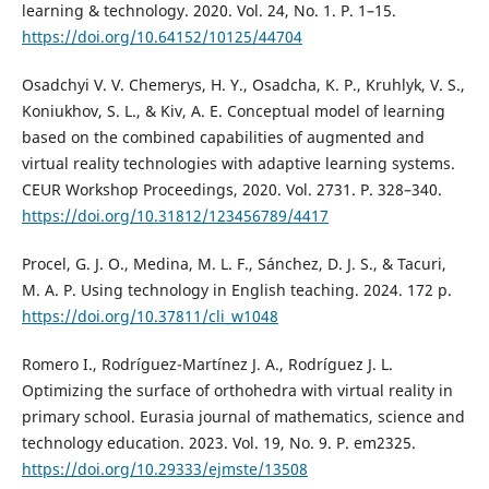
learning & technology. 2020. Vol. 24, No. 1. P. 1–15.
https://doi.org/10.64152/10125/44704
Osadchyi V. V. Chemerys, H. Y., Osadcha, K. P., Kruhlyk, V. S.,
Koniukhov, S. L., & Kiv, A. E. Conceptual model of learning
based on the combined capabilities of augmented and
virtual reality technologies with adaptive learning systems.
CEUR Workshop Proceedings, 2020. Vol. 2731. P. 328–340.
https://doi.org/10.31812/123456789/4417
Procel, G. J. O., Medina, M. L. F., Sánchez, D. J. S., & Tacuri,
M. A. P. Using technology in English teaching. 2024. 172 p.
https://doi.org/10.37811/cli_w1048
Romero I., Rodríguez-Martínez J. A., Rodríguez J. L.
Optimizing the surface of orthohedra with virtual reality in
primary school. Eurasia journal of mathematics, science and
technology education. 2023. Vol. 19, No. 9. P. em2325.
https://doi.org/10.29333/ejmste/13508