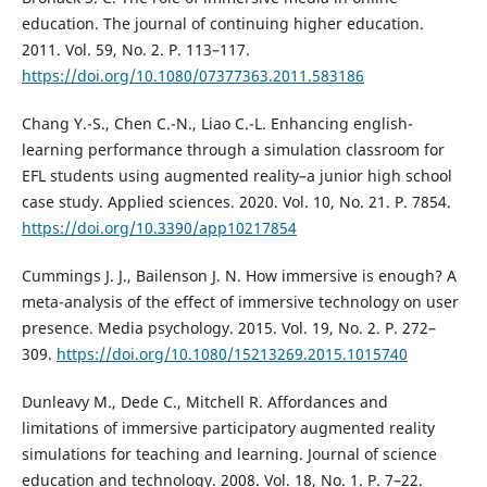
education. The journal of continuing higher education.
2011. Vol. 59, No. 2. P. 113–117.
https://doi.org/10.1080/07377363.2011.583186
Chang Y.-S., Chen C.-N., Liao C.-L. Enhancing english-
learning performance through a simulation classroom for
EFL students using augmented reality–a junior high school
case study. Applied sciences. 2020. Vol. 10, No. 21. P. 7854.
https://doi.org/10.3390/app10217854
Cummings J. J., Bailenson J. N. How immersive is enough? A
meta-analysis of the effect of immersive technology on user
presence. Media psychology. 2015. Vol. 19, No. 2. P. 272–
309.
https://doi.org/10.1080/15213269.2015.1015740
Dunleavy M., Dede C., Mitchell R. Affordances and
limitations of immersive participatory augmented reality
simulations for teaching and learning. Journal of science
education and technology. 2008. Vol. 18, No. 1. P. 7–22.