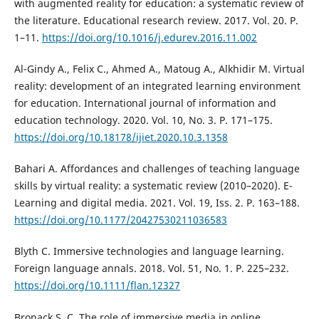
with augmented reality for education: a systematic review of
the literature. Educational research review. 2017. Vol. 20. P.
1–11.
https://doi.org/10.1016/j.edurev.2016.11.002
Al-Gindy A., Felix C., Ahmed A., Matoug A., Alkhidir M. Virtual
reality: development of an integrated learning environment
for education. International journal of information and
education technology. 2020. Vol. 10, No. 3. P. 171–175.
https://doi.org/10.18178/ijiet.2020.10.3.1358
Bahari A. Affordances and challenges of teaching language
skills by virtual reality: a systematic review (2010–2020). E-
Learning and digital media. 2021. Vol. 19, Iss. 2. P. 163–188.
https://doi.org/10.1177/20427530211036583
Blyth C. Immersive technologies and language learning.
Foreign language annals. 2018. Vol. 51, No. 1. P. 225–232.
https://doi.org/10.1111/flan.12327
Bronack S. C. The role of immersive media in online